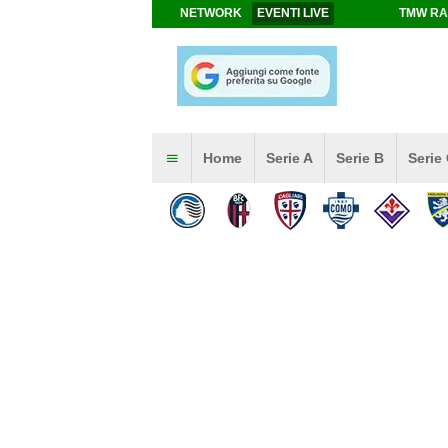
NETWORK
EVENTI LIVE
TMW RA
Home
Serie A
Serie B
Serie