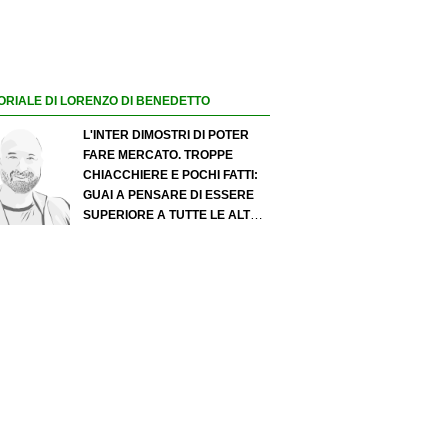
ORIALE DI LORENZO DI BENEDETTO
L'INTER DIMOSTRI DI POTER
FARE MERCATO. TROPPE
CHIACCHIERE E POCHI FATTI:
GUAI A PENSARE DI ESSERE
SUPERIORE A TUTTE LE ALTRE
A PRESCINDERE. JUVE, IL
PORTIERE PUÒ DIVENTARE UN
"PROBLEMA". MILAN-LEAO,
SERVE UNA DECISIONE NETTA