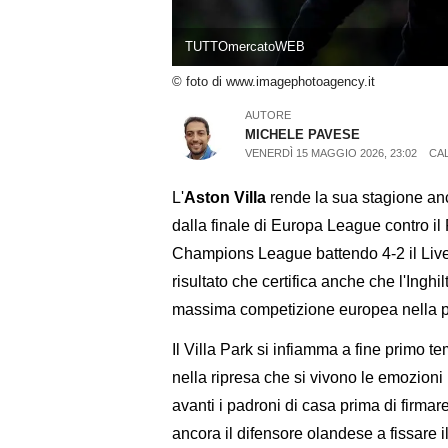
TUTTOmercatoWEB
© foto di www.imagephotoagency.it
AUTORE
MICHELE PAVESE
VENERDÌ 15 MAGGIO 2026, 23:02
CA
L'
Aston Villa
rende la sua stagione anc
dalla finale di Europa League contro il
Champions League battendo 4-2 il Liverp
risultato che certifica anche che l'Ingh
massima competizione europea nella p
Il Villa Park si infiamma a fine primo 
nella ripresa che si vivono le emozioni 
avanti i padroni di casa prima di firmare 
ancora il difensore olandese a fissare il