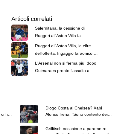
Articoli correlati
Salernitana, la cessione di
Ruggeri all'Aston Villa fa
sorridere le casse
Ruggeri all'Aston Villa, le cifre
dell'offerta. Ingaggio faraonico e
plusvalenza da 20 milioni
L'Arsenal non si ferma più: dopo
Guimaraes pronto l'assalto a
Konsa, ma servono 70 milioni
ò
Diogo Costa al Chelsea? Xabi
 ci ha
Alonso frena: "Sono contento dei
portieri che ho"
Grillitsch occasione a parametro