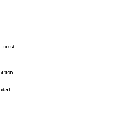
 Forest
Albion
nited