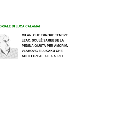
ORIALE DI LUCA CALAMAI
MILAN, CHE ERRORE TENERE
LEAO. SOULÈ SAREBBE LA
PEDINA GIUSTA PER AMORIM.
VLAHOVIC E LUKAKU CHE
ADDIO TRISTE ALLA A. PIO
ESPOSITO PUÒ SPOSTARE IL
VALORE DELL’INTER. COSA
CHIEDO A ZOLA