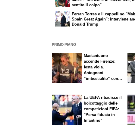
sentito il colpo"
Ferran Torres e il cappellino "Ma
Spain Great Again": interviene a
Donald Trump
PRIMO PIANO
Mastantuono
accende Firenze:
festa viola.
Antognoni
“imbestialito” con
Commisso
La UEFA ribadisce il
boicottaggio delle
competizioni FIFA:
"Persa fiducia in
Infantino"