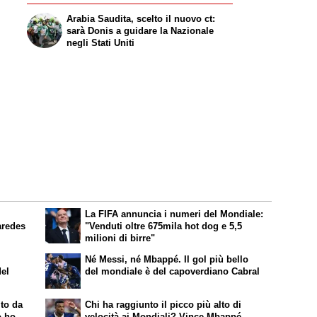
Arabia Saudita, scelto il nuovo ct:
sarà Donis a guidare la Nazionale
negli Stati Uniti
La FIFA annuncia i numeri del Mondiale:
aredes
"Venduti oltre 675mila hot dog e 5,5
milioni di birre"
Né Messi, né Mbappé. Il gol più bello
del
del mondiale è del capoverdiano Cabral
ito da
Chi ha raggiunto il picco più alto di
o ho
velocità ai Mondiali? Vince Mbappé