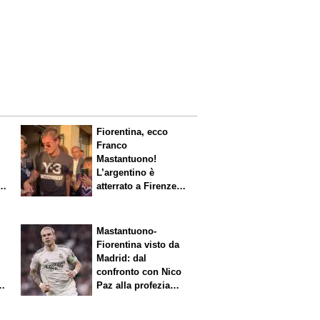
Fiorentina, ecco
Franco
Mastantuono!
L’argentino è
s.
atterrato a Firenze,
entusiasmo viola
Mastantuono-
Fiorentina visto da
Madrid: dal
confronto con Nico
Paz alla profezia
sulla Serie A