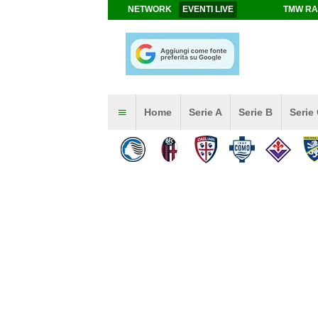
NETWORK
EVENTI LIVE
TMW RA
Home
Serie A
Serie B
Serie