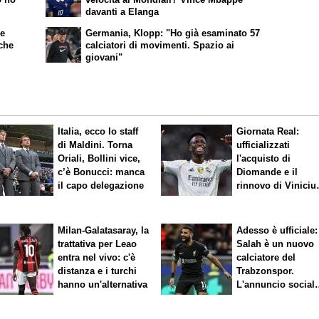
davanti a Elanga
ke
Germania, Klopp: "Ho già esaminato 57
nche
calciatori di movimenti. Spazio ai
giovani"
Italia, ecco lo staff
Giornata Real:
di Maldini. Torna
ufficializzati
Oriali, Bollini vice,
l'acquisto di
c’è Bonucci: manca
Diomande e il
il capo delegazione
rinnovo di Viniciu
Sfuma Rodri
Milan-Galatasaray, la
Adesso è ufficiale:
trattativa per Leao
Salah è un nuovo
entra nel vivo: c'è
calciatore del
distanza e i turchi
Trabzonspor.
hanno un'alternativa
L'annuncio social
del club