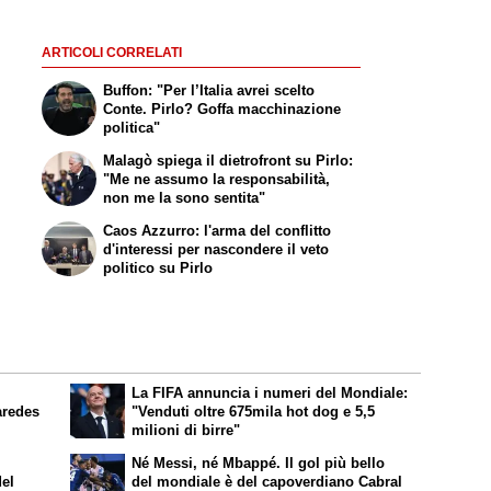
ARTICOLI CORRELATI
Buffon: "Per l’Italia avrei scelto
Conte. Pirlo? Goffa macchinazione
politica"
Malagò spiega il dietrofront su Pirlo:
"Me ne assumo la responsabilità,
non me la sono sentita"
Caos Azzurro: l'arma del conflitto
d'interessi per nascondere il veto
politico su Pirlo
La FIFA annuncia i numeri del Mondiale:
aredes
"Venduti oltre 675mila hot dog e 5,5
milioni di birre"
Né Messi, né Mbappé. Il gol più bello
del
del mondiale è del capoverdiano Cabral