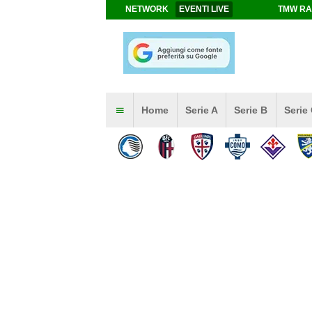
NETWORK
EVENTI LIVE
TMW RA
Home
Serie A
Serie B
Serie