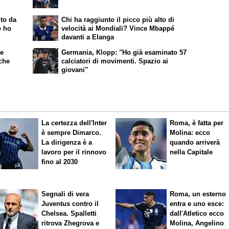
ito da
Chi ha raggiunto il picco più alto di
o ho
velocità ai Mondiali? Vince Mbappé
davanti a Elanga
ke
Germania, Klopp: "Ho già esaminato 57
nche
calciatori di movimenti. Spazio ai
giovani"
La certezza dell'Inter
Roma, è fatta per
è sempre Dimarco.
Molina: ecco
La dirigenza è a
quando arriverà
lavoro per il rinnovo
nella Capitale
fino al 2030
Segnali di vera
Roma, un esterno
Juventus contro il
entra e uno esce:
Chelsea. Spalletti
dall'Atletico ecco
ritrova Zhegrova e
Molina, Angelino