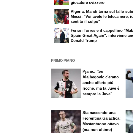
giocatore svizzero
Algeria, Mandi torna sul fallo sub
Messi: "Voi avete le telecamere, i
sentito il colpo"
Ferran Torres e il cappellino "Ma
Spain Great Again": interviene a
Donald Trump
PRIMO PIANO
Pjanic: "Su
Alajbegovic c'erano
anche offerte più
ricche, ma la Juve è
sempre la Juve"
Sta nascendo una
Fiorentina
Galactica
:
Mastantuono ottavo
(ma non ultimo)