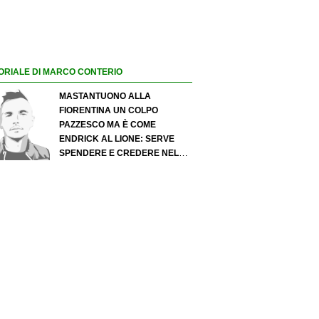
ORIALE DI MARCO CONTERIO
MASTANTUONO ALLA
FIORENTINA UN COLPO
PAZZESCO MA È COME
ENDRICK AL LIONE: SERVE
SPENDERE E CREDERE NELLO
SCOUTING PER I MIGLIORI
TALENTI. GIOVANI ITALIANI:
ATTENZIONE PERCHÉ
QUALCOSA STA CAMBIANDO
DAVVERO