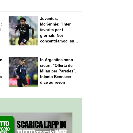
Juventus,
i:
McKennie: "Inter
i
favorita per i
giornali. Noi
concentriamoci sul
nostro gioco"
le
In Argentina sono
sicuri: "Offerta del
Milan per Paredes".
 a
Intanto Bennacer
dice
au revoir