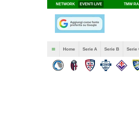
NETWORK
EVENTI LIVE
TMW RA
Home
Serie A
Serie B
Serie