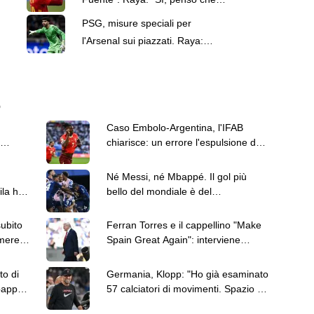
Cucurella lo farebbe sul serio"
PSG, misure speciali per
l'Arsenal sui piazzati. Raya:
"Speriamo di segnare ancora
così"
6
Caso Embolo-Argentina, l'IFAB
chiarisce: un errore l'espulsione del
giocatore svizzero
Né Messi, né Mbappé. Il gol più
la hot
bello del mondiale è del
capoverdiano Cabral
subito
Ferran Torres e il cappellino "Make
mere,
Spain Great Again": interviene
anche Donald Trump
to di
Germania, Klopp: "Ho già esaminato
bappé
57 calciatori di movimenti. Spazio ai
giovani"