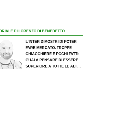
ORIALE DI LORENZO DI BENEDETTO
L'INTER DIMOSTRI DI POTER
FARE MERCATO. TROPPE
CHIACCHIERE E POCHI FATTI:
GUAI A PENSARE DI ESSERE
SUPERIORE A TUTTE LE ALTRE
A PRESCINDERE. JUVE, IL
PORTIERE PUÒ DIVENTARE UN
"PROBLEMA". MILAN-LEAO,
SERVE UNA DECISIONE NETTA