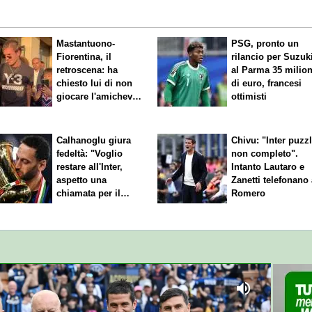
Mastantuono-
PSG, pronto un
Fiorentina, il
rilancio per Suzuk
retroscena: ha
al Parma 35 milion
chiesto lui di non
di euro, francesi
giocare l'amichevole
ottimisti
di sabato
Calhanoglu giura
Chivu: "Inter puzz
fedeltà: "Voglio
non completo".
restare all'Inter,
Intanto Lautaro e
aspetto una
Zanetti telefonano
chiamata per il
Romero
rinnovo"