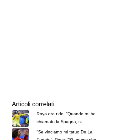
Articoli correlati
Raya ora ride: "Quando mi ha
chiamato la Spagna, si
chiedevano chi fossi"
"Se vinciamo mi tatuo De La
Fuente". Raya: "Sì, penso che