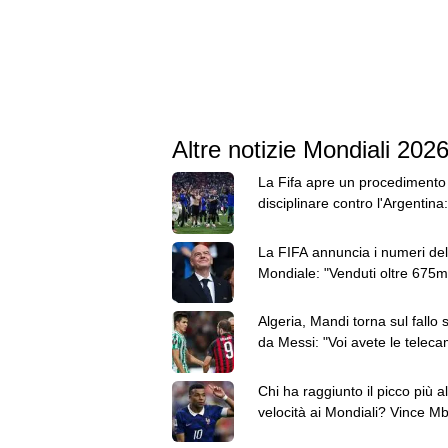
Altre notizie Mondiali 202
La Fifa apre un procedimento
disciplinare contro l'Argentina:
Paredes ha 3 capi d'accusa
La FIFA annuncia i numeri del
Mondiale: "Venduti oltre 675mi
dog e 5,5 milioni di birre"
Algeria, Mandi torna sul fallo 
da Messi: "Voi avete le teleca
io ho sentito il colpo"
Chi ha raggiunto il picco più al
velocità ai Mondiali? Vince M
davanti a Elanga