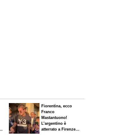
Fiorentina, ecco
Franco
Mastantuono!
L’argentino è
s.
atterrato a Firenze,
entusiasmo viola