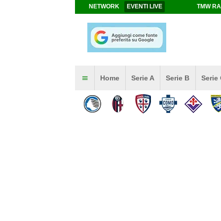
NETWORK
EVENTI LIVE
TMW RA
Home
Serie A
Serie B
Serie