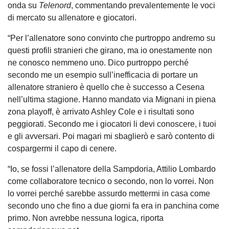
onda su
Telenord
, commentando prevalentemente le voci
di mercato su allenatore e giocatori.
“Per l’allenatore sono convinto che purtroppo andremo su
questi profili stranieri che girano, ma io onestamente non
ne conosco nemmeno uno. Dico purtroppo perché
secondo me un esempio sull’inefficacia di portare un
allenatore straniero è quello che è successo a Cesena
nell’ultima stagione. Hanno mandato via Mignani in piena
zona playoff, è arrivato Ashley Cole e i risultati sono
peggiorati. Secondo me i giocatori li devi conoscere, i tuoi
e gli avversari. Poi magari mi sbaglierò e sarò contento di
cospargermi il capo di cenere.
“Io, se fossi l’allenatore della Sampdoria, Attilio Lombardo
come collaboratore tecnico o secondo, non lo vorrei. Non
lo vorrei perché sarebbe assurdo mettermi in casa come
secondo uno che fino a due giorni fa era in panchina come
primo. Non avrebbe nessuna logica, riporta