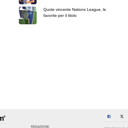
bookmaker
Quote vincente Nations League, le
favorite per il titolo
REDAZIONE