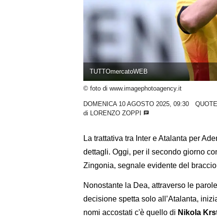
TUTTOmercatoWEB
© foto di www.imagephotoagency.it
DOMENICA 10 AGOSTO 2025, 09:30
QUOTE
di
LORENZO ZOPPI
La trattativa tra Inter e Atalanta per
dettagli. Oggi, per il secondo giorno co
Zingonia, segnale evidente del braccio 
Nonostante la Dea, attraverso le parole
decisione spetta solo all’Atalanta, inizia
nomi accostati c'è quello di
Nikola Krs