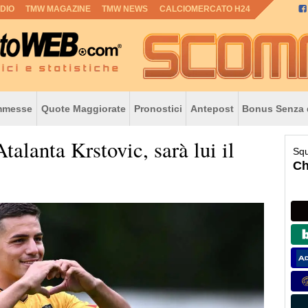
DIO
TMW MAGAZINE
TMW NEWS
CALCIOMERCATO H24
ommesse
Quote Maggiorate
Pronostici
Antepost
Bonus Senza 
alanta Krstovic, sarà lui il