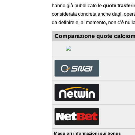
hanno già pubblicato le
quote trasferi
considerata concreta anche dagli operato
da definire e, al momento, non c’è nulla
Comparazione quote calciom
Maggiori informazioni sui bonus