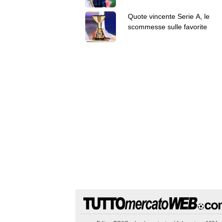
Quote vincente Serie A, le
scommesse sulle favorite