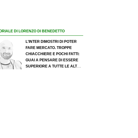
ORIALE DI LORENZO DI BENEDETTO
L'INTER DIMOSTRI DI POTER
FARE MERCATO. TROPPE
CHIACCHIERE E POCHI FATTI:
GUAI A PENSARE DI ESSERE
SUPERIORE A TUTTE LE ALTRE
A PRESCINDERE. JUVE, IL
PORTIERE PUÒ DIVENTARE UN
"PROBLEMA". MILAN-LEAO,
SERVE UNA DECISIONE NETTA