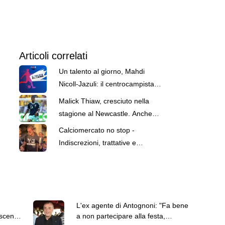
Articoli correlati
Un talento al giorno, Mahdi
Nicoll-Jazuli: il centrocampista
con l'Australia nel destino
Malick Thiaw, cresciuto nella
stagione al Newcastle. Anche
meglio rispetto al Milan
Calciomercato no stop -
Indiscrezioni, trattative e
retroscena del 7 agosto
L'ex agente di Antognoni: "Fa bene
oscena
a non partecipare alla festa,