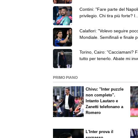
del 7 agosto
Contini: "Fare parte del Napol
privilegio. Chi tira più forte? I
brasiliani"
Calafiori: "Volevo seguire poco
Mondiale. Semifinali e finale 
non potevo perdermele"
Torino, Cairo: "Cacciamani? F
tutto per tenerlo. Abate mi inv
prendergli giocatori"
PRIMO PIANO
Chivu: "Inter puzzle
non completo".
Intanto Lautaro e
Zanetti telefonano a
Romero
L'Inter prova il
sorpasso