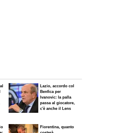
al
Lazio, accordo col
l
Benfica per
Ivanovic: la palla
a
passa al giocatore,
c'è anche il Lens
io
Fiorentina, quanto
e:
costerà