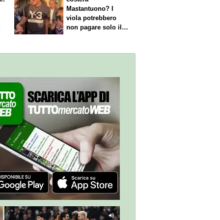
Mastantuono? I
viola potrebbero
a
non pagare solo il
60% dello stipendio