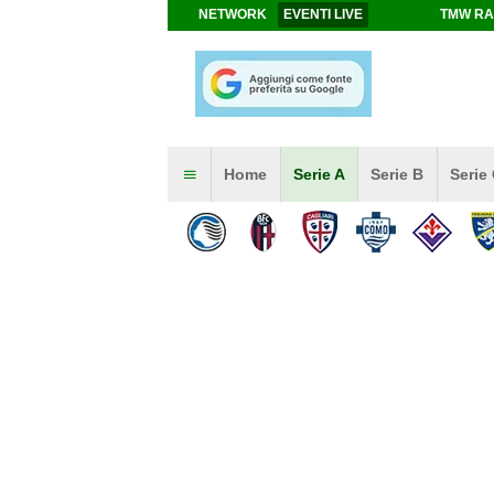
NETWORK
EVENTI LIVE
TMW RA
Home
Serie A
Serie B
Serie