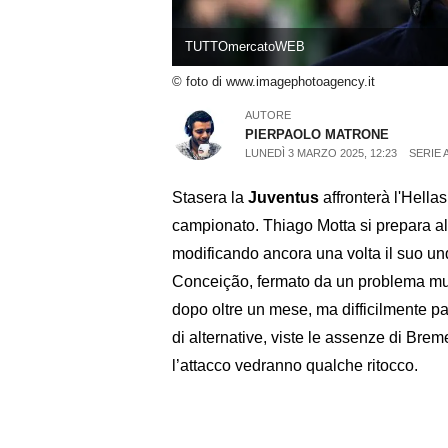
TUTTOmercatoWEB
© foto di www.imagephotoagency.it
AUTORE
PIERPAOLO MATRONE
LUNEDÌ 3 MARZO 2025, 12:23
SERIE 
Stasera la
Juventus
affronterà l'Hella
campionato. Thiago Motta si prepara al
modificando ancora una volta il suo undi
Conceição, fermato da un problema musc
dopo oltre un mese, ma difficilmente par
di alternative, viste le assenze di Bre
l’attacco vedranno qualche ritocco.