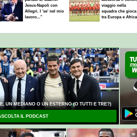
Jesus-Napoli con
viaggio nella
Allegri. I 'se' nel mio
squadra che gioca
lavoro..."
tra Europa e Afric
, UN MEDIANO O UN ESTERNO (O TUTTI E TRE?)
SCOLTA IL PODCAST