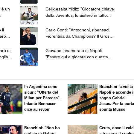
Commisso ci vada a cena"
i è un
Celik esalta Yildiz: "Giocatore chiave
della Juventus, lo aiuterò in tutto
quello che posso"
 il
Carlo Conti: "Antognoni, ripensaci.
però
Fiorentina da Champions? Il Grosso
viene ora"
arò di
Giovane innamorato di Napoli:
oglia a
"Essere qui e giocare con questa
maglia è un sogno"
In Argentina sono
Branchini fa visita 
sicuri: "Offerta del
Napoli e accende i
Milan per Paredes".
sogno Gabriel
Intanto Bennacer
Jesus. Per la port
dice
au revoir
spunta Musso
Branchini: "Non ho
Ceuta, dove il calc
parlato di Gabriel
attraversa il confin