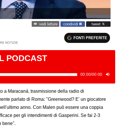
condividi
tweet
vedi letture
FONTI PREFERITE
RE NOTIZIE
IL PODCAST
00:00
/
00:00
to a
Maracanà
, trasmissione della radio di
lmente parlato di Roma: "Greenwood? E' un giocatore
ell'ultimo anno. Con Malen può essere una coppia
ficace per gli intendimenti di Gasperini. Se fai 2-3
to bene".