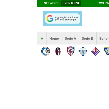
NETWORK
EVENTI LIVE
TMW RA
Home
Serie A
Serie B
Serie