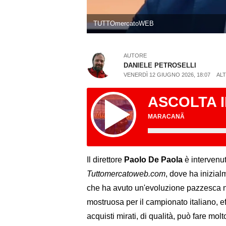
TUTTOmercatoWEB
AUTORE
DANIELE PETROSELLI
VENERDÌ 12 GIUGNO 2026, 18:07
ALT
ASCOLTA 
MARACANÃ
Il direttore
Paolo De Paola
è intervenu
Tuttomercatoweb.com
, dove ha inizia
che ha avuto un'evoluzione pazzesca n
mostruosa per il campionato italiano, ef
acquisti mirati, di qualità, può fare mol