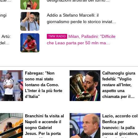
zarsi
designazioni arbitrali del turno
preliminare
ungi
Addio a Stefano Marcelli: il
giornalismo perde lo storico inviato
della Rai
 Artù:
Milan, Palladini: "Difficile
TMW RADIO
del
che Leao parta per 50 mln ma
Amorim può..."
Fabregas: "Non
Calhanoglu giura
sono mai stato
fedeltà: "Voglio
lontano da Como.
restare all'Inter,
L’Inter è la più forte
aspetto una
d’Italia"
chiamata per il
rinnovo"
Branchini fa visita al
Lazio, accordo col
Napoli e accende il
Benfica per
sogno Gabriel
Ivanovic: la palla
Jesus. Per la porta
passa al giocatore