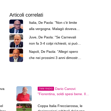
Articoli correlati
Italia, De Paola: "Non c'è limite
alla vergogna. Malagò doveva
dimettersi"
Juve, De Paola: "Se Carnevali
non fa 3-4 colpi richiesti, si può
partire male"
Napoli, De Paola: "Allegri spero
che nei prossimi 3 anni dimostri
qualcosa e vinca"
ova
Dario Canovi:
TMW RADIO
"Fiorentina, soldi spesi bene. Il
prossimo anno lotterà per l'Europa"
el
Coppa Italia Frecciarossa, le