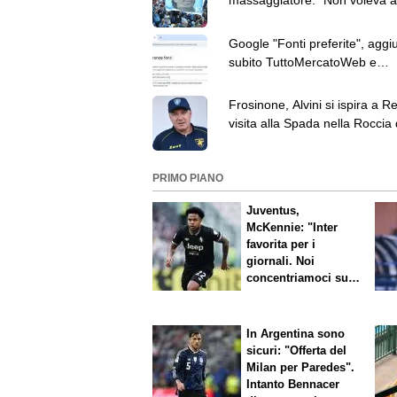
massaggiatore: "Non voleva al
né mangiare"
Google "Fonti preferite", aggi
subito TuttoMercatoWeb e
personalizza le tue notizie
Frosinone, Alvini si ispira a Re
visita alla Spada nella Roccia 
Terminillo
PRIMO PIANO
Juventus,
McKennie: "Inter
favorita per i
giornali. Noi
concentriamoci sul
nostro gioco"
In Argentina sono
sicuri: "Offerta del
Milan per Paredes".
Intanto Bennacer