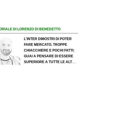
ORIALE DI LORENZO DI BENEDETTO
L'INTER DIMOSTRI DI POTER
FARE MERCATO. TROPPE
CHIACCHIERE E POCHI FATTI:
GUAI A PENSARE DI ESSERE
SUPERIORE A TUTTE LE ALTRE
A PRESCINDERE. JUVE, IL
PORTIERE PUÒ DIVENTARE UN
"PROBLEMA". MILAN-LEAO,
SERVE UNA DECISIONE NETTA