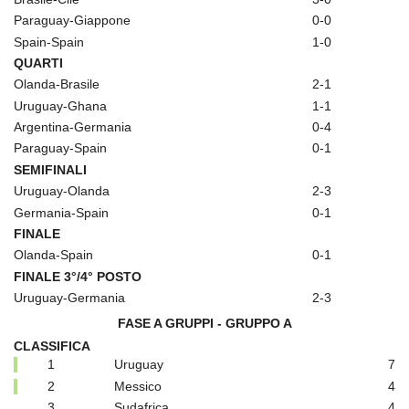
Paraguay-Giappone
0-0
Spain-Spain
1-0
QUARTI
Olanda-Brasile
2-1
Uruguay-Ghana
1-1
Argentina-Germania
0-4
Paraguay-Spain
0-1
SEMIFINALI
Uruguay-Olanda
2-3
Germania-Spain
0-1
FINALE
Olanda-Spain
0-1
FINALE 3°/4° POSTO
Uruguay-Germania
2-3
FASE A GRUPPI - GRUPPO A
CLASSIFICA
1
Uruguay
7
2
Messico
4
3
Sudafrica
4