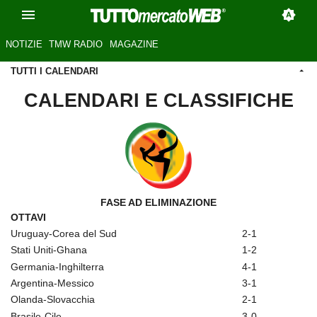
NOTIZIE
TMW RADIO
MAGAZINE
TUTTI I CALENDARI
CALENDARI E CLASSIFICHE
FASE AD ELIMINAZIONE
OTTAVI
Uruguay-Corea del Sud
2-1
Stati Uniti-Ghana
1-2
Germania-Inghilterra
4-1
Argentina-Messico
3-1
Olanda-Slovacchia
2-1
Brasile-Cile
3-0