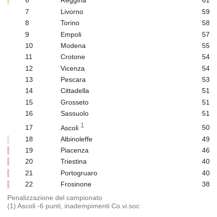
6
Reggina
61
7
Livorno
59
8
Torino
58
9
Empoli
57
10
Modena
55
11
Crotone
54
12
Vicenza
54
13
Pescara
53
14
Cittadella
51
15
Grosseto
51
16
Sassuolo
51
1
17
Ascoli
50
18
Albinoleffe
49
19
Piacenza
46
20
Triestina
40
21
Portogruaro
40
22
Frosinone
38
Penalizzazione del campionato
(1) Ascoli -6 punti, inadempimenti Co.vi.soc