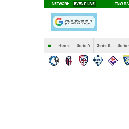
NETWORK
EVENTI LIVE
TMW RA
Home
Serie A
Serie B
Serie