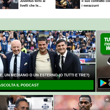
Juventus torni ai
il suo contratto co
livelli che le
i nerazzurri
competono"
, UN MEDIANO O UN ESTERNO (O TUTTI E TRE?)
SCOLTA IL PODCAST