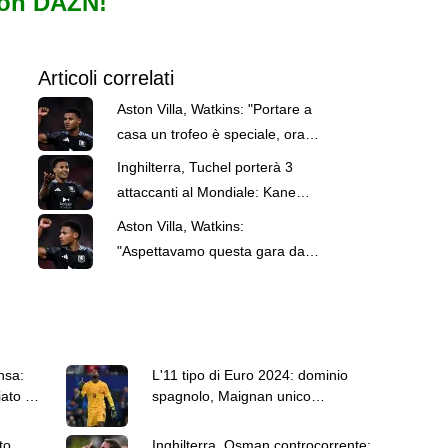
con DAZN!
Articoli correlati
Aston Villa, Watkins: "Portare a
casa un trofeo è speciale, ora
possiamo solo salire"
Inghilterra, Tuchel porterà 3
attaccanti al Mondiale: Kane
certo, salgono Watkins e Toney
Aston Villa, Watkins:
"Aspettavamo questa gara da
una settimana. Che assist di
Buendia"
nsa:
L'11 tipo di Euro 2024: dominio
iato a
spagnolo, Maignan unico
rappresentante della Serie A
to
Inghilterra, Osman controcorrente: