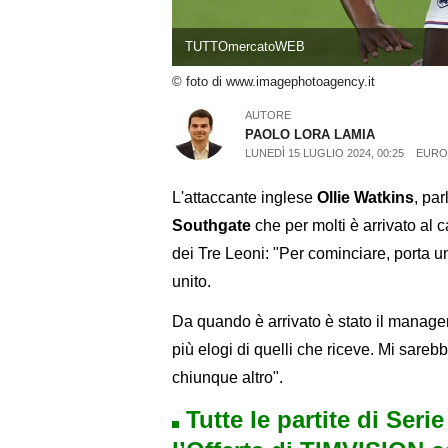
TUTTOmercatoWEB
© foto di www.imagephotoagency.it
AUTORE
PAOLO LORA LAMIA
LUNEDÌ 15 LUGLIO 2024, 00:25
EURO
L'attaccante inglese
Ollie Watkins
, pa
Southgate
che per molti è arrivato al
dei Tre Leoni: "Per cominciare, porta 
unito.
Da quando è arrivato è stato il manager
più elogi di quelli che riceve. Mi sarebb
chiunque altro".
Tutte le partite di Seri