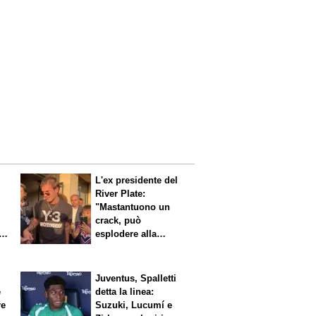
L'ex presidente del
River Plate:
"Mastantuono un
crack, può
i
esplodere alla
Fiorentina"
Juventus, Spalletti
è
detta la linea:
re
Suzuki, Lucumí e