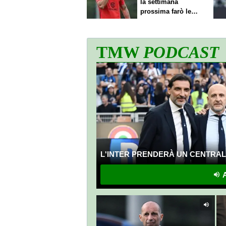
la settimana
prossima farò le
scelte"
TMW
PODCAST
L'INTER PRENDERÀ UN CENTRALE
A