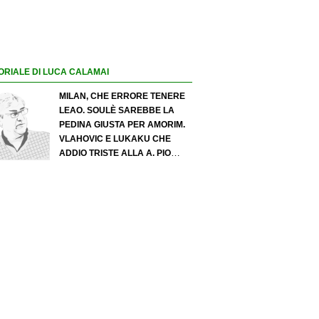
ORIALE DI LUCA CALAMAI
MILAN, CHE ERRORE TENERE
LEAO. SOULÈ SAREBBE LA
PEDINA GIUSTA PER AMORIM.
VLAHOVIC E LUKAKU CHE
ADDIO TRISTE ALLA A. PIO
ESPOSITO PUÒ SPOSTARE IL
VALORE DELL’INTER. COSA
CHIEDO A ZOLA