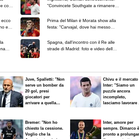
he con
"Convincete Southgate a rimanere:
ci ha resi orgogliosi"
e ecco
Prima del Milan è Morata show alla
ino ed
festa: "Carvajal, dove hai messo
Musiala?"
la
Spagna, dall'incontro con il Re alle
una
strade di Madrid: foto e video della
festa
Juve, Spalletti: "Non
Chivu e il mercato
serve un bomber da
Inter: "Siamo un
20 gol, presi
puzzle ancora
giocatori per
incompleto,
arrivare a quella
lasciamo lavorare 
cifra"
nostri direttori"
Bremer: "Non ho
Inter, amore per
chiesto la cessione.
sempre. Dimarco 
Voglio che la
pronto a prolunga