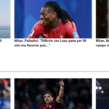
Il
Milan, Palladini: "Difficile che Leao parta per 50
Milan, B
mln ma Amorim può..."
campo no