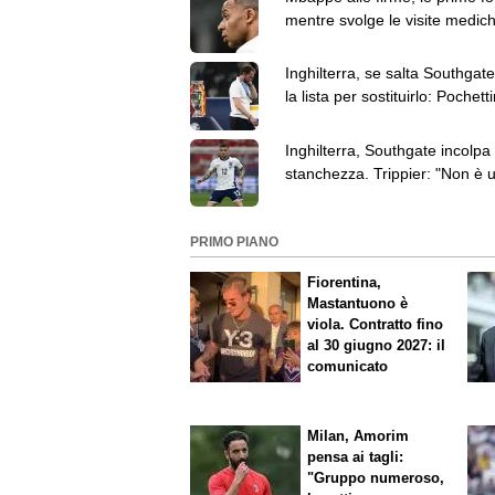
mentre svolge le visite medic
il Real Madrid
Inghilterra, se salta Southgat
la lista per sostituirlo: Pochett
altri 3 nomi
Inghilterra, Southgate incolpa 
stanchezza. Trippier: "Non è 
scusa"
PRIMO PIANO
Fiorentina,
Mastantuono è
viola. Contratto fino
al 30 giugno 2027: il
comunicato
Milan, Amorim
pensa ai tagli:
"Gruppo numeroso,