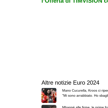
l’Offerta di TIMVISION 
Altre notizie Euro 2024
Mano Cucurella, Kroos ci ripe
"Mi sono arrabbiato. Ho sbagl
fidarmi di Taylor"
Mbappé alle firme, le prime fo