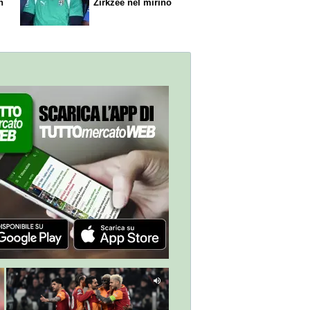
n
Zirkzee nel mirino