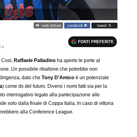
condividi
tweet
vedi letture
FONTI PREFERITE
E A
. Così,
Raffaele Palladino
ha aperto le porte al
ione. Un possibile ribaltone che potrebbe non
 dirigenza, dato che
Tony D’Amico
è un potenziale
a
) come ds del futuro. Diversi i nomi fatti sia per la
nto interrogativo legato alla partecipazione alle
 solo dalla finale di Coppa Italia. In caso di vittoria
ificherebbero alla Conference League.