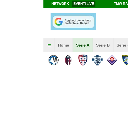
NETWORK
EVENTI LIVE
TMW RA
Home
Serie A
Serie B
Serie