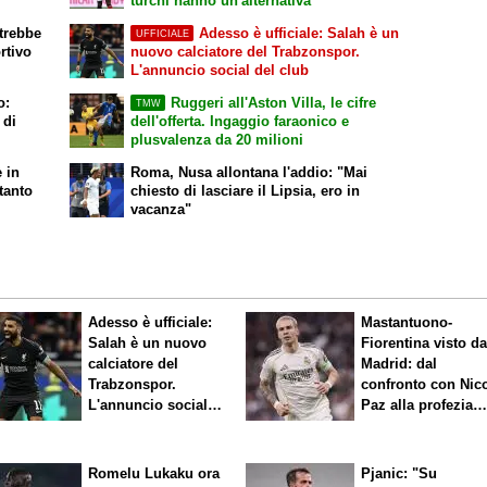
turchi hanno un'alternativa
otrebbe
Adesso è ufficiale: Salah è un
UFFICIALE
rtivo
nuovo calciatore del Trabzonspor.
L'annuncio social del club
o:
Ruggeri all'Aston Villa, le cifre
TMW
 di
dell'offerta. Ingaggio faraonico e
plusvalenza da 20 milioni
 in
Roma, Nusa allontana l'addio: "Mai
tanto
chiesto di lasciare il Lipsia, ero in
vacanza"
Adesso è ufficiale:
Mastantuono-
Salah è un nuovo
Fiorentina visto d
calciatore del
Madrid: dal
Trabzonspor.
confronto con Nic
L'annuncio social
Paz alla profezia
del club
sulla Serie A
Romelu Lukaku ora
Pjanic: "Su