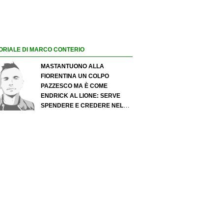
ORIALE DI MARCO CONTERIO
MASTANTUONO ALLA
FIORENTINA UN COLPO
PAZZESCO MA È COME
ENDRICK AL LIONE: SERVE
SPENDERE E CREDERE NELLO
SCOUTING PER I MIGLIORI
TALENTI. GIOVANI ITALIANI:
ATTENZIONE PERCHÉ
QUALCOSA STA CAMBIANDO
DAVVERO