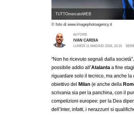
TUTTOmercatoWEB
© foto di www.imagephotoagency.it
AUTORE
IVAN CARDIA
LUNEDÌ 11 MAGGIO 2026, 15:15
SERI
“Non ho ricevuto segnali dalla società”
possibile addio all’
Atalanta
a fine stag
riguardare solo il tecnico, ma anche la
obiettivo del
Milan
(e anche della
Rom
scrivania sia per la panchina, con il pu
competizioni europee: per la Dea dipende
dell’Inter, infatti, i nerazzurri si qual