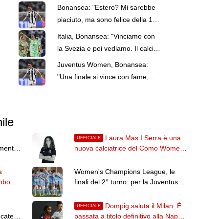
Bonansea: "Estero? Mi sarebbe
piaciuto, ma sono felice della 10ª
stagione con la Juve"
Italia, Bonansea: "Vinciamo con
la Svezia e poi vediamo. Il calcio
sa regalare belle sorprese"
Juventus Women, Bonansea:
"Una finale si vince con fame,
sacrificio e appartenenza"
ile
Laura Mas I Serra è una
UFFICIALE
lmente
nuova calciatrice del Como Women:
annuale con opzione per 2 anni
a
Women's Champions League, le
mbo
finali del 2° turno: per la Juventus
c'è l'Hammarby
Dompig saluta il Milan. È
UFFICIALE
ocate
passata a titolo definitivo alla Napoli