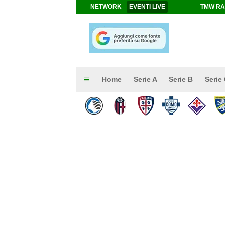
NETWORK
EVENTI LIVE
TMW RA
Home
Serie A
Serie B
Serie