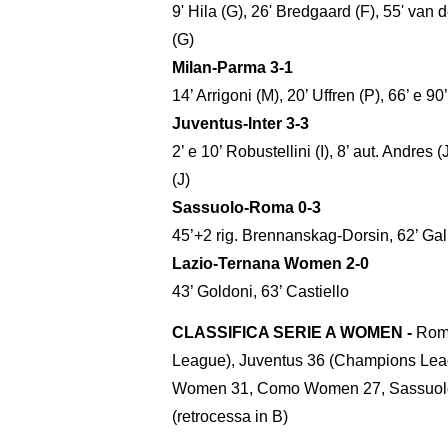
9' Hila (G), 26' Bredgaard (F), 55' van
(G)
Milan-Parma 3-1
14’ Arrigoni (M), 20’ Uffren (P), 66’ e 
Juventus-Inter 3-3
2’ e 10’ Robustellini (I), 8’ aut. Andres 
(J)
Sassuolo-Roma 0-3
45’+2 rig. Brennanskag-Dorsin, 62’ Gall
Lazio-Ternana Women 2-0
43’ Goldoni, 63’ Castiello
CLASSIFICA SERIE A WOMEN -
Roma
League), Juventus 36 (Champions Leagu
Women 31, Como Women 27, Sassuolo
(retrocessa in B)