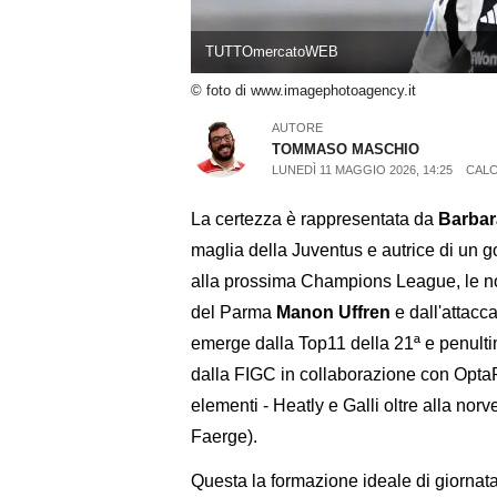
TUTTOmercatoWEB
© foto di www.imagephotoagency.it
AUTORE
TOMMASO MASCHIO
LUNEDÌ 11 MAGGIO 2026, 14:25
CALC
La certezza è rappresentata da
Barba
maglia della Juventus e autrice di un go
alla prossima Champions League, le no
del Parma
Manon Uffren
e dall'attac
emerge dalla Top11 della 21ª e penult
dalla FIGC in collaborazione con Opta
elementi - Heatly e Galli oltre alla no
Faerge).
Questa la formazione ideale di giornat