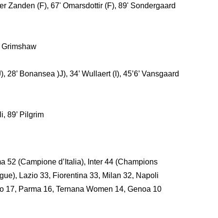
 der Zanden (F), 67' Omarsdottir (F), 89' Sondergaard
90’ Grimshaw
(J), 28’ Bonansea )J), 34’ Wullaert (I), 45’6’ Vansgaard
i, 89’ Pilgrim
 52 (Campione d’Italia), Inter 44 (Champions
e), Lazio 33, Fiorentina 33, Milan 32, Napoli
 17, Parma 16, Ternana Women 14, Genoa 10