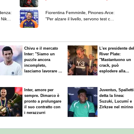
Women
denza:
Fiorentina Femminile, Pinones-Arce:
 Nike
"Per alzare il livello, servono test con
club internazionali"
Chivu e il mercato
L'ex presidente de
Inter: "Siamo un
River Plate:
puzzle ancora
"Mastantuono un
incompleto,
crack, può
lasciamo lavorare i
esplodere alla
nostri direttori"
Fiorentina"
Inter, amore per
Juventus, Spalletti
sempre. Dimarco è
detta la linea:
pronto a prolungare
Suzuki, Lucumí e
il suo contratto con
Zirkzee nel mirino
i nerazzurri