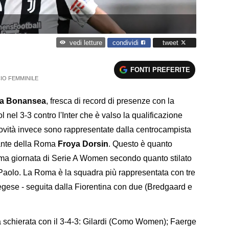
condividi
tweet
vedi letture
FONTI PREFERITE
IO FEMMINILE
ra Bonansea
, fresca di record di presenze con la
l nel 3-3 contro l'Inter che è valso la qualificazione
vità invece sono rappresentate dalla centrocampista
cante della Roma
Froya Dorsin
. Questo è quanto
ima giornata di Serie A Women secondo quanto stilato
Paolo. La Roma è la squadra più rappresentata con tre
rvegese - seguita dalla Fiorentina con due (Bredgaard e
a schierata con il 3-4-3: Gilardi (Como Women); Faerge