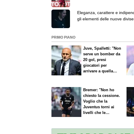
per lo stage
Eleganza, carattere e indipen
gli elementi delle nuove divise
del Como Women
PRIMO PIANO
Juve, Spalletti: "Non
serve un bomber da
20 gol, presi
giocatori per
arrivare a quella
cifra"
Bremer: "Non ho
chiesto la cessione.
Voglio che la
Juventus torni ai
livelli che le
competono"