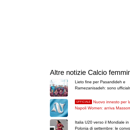
Altre notizie Calcio femmin
Lieto fine per Pasandideh e
Ramezanisadeh: sono ufficia
cittadine australiane
Nuovo innesto per l
UFFICIALE
Napoli Women: arriva Masso
dal Fenerbahçe
Italia U20 verso il Mondiale in
Polonia di settembre: le conv