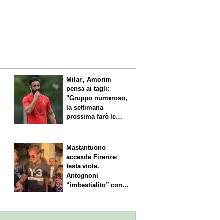
l
Milan, Amorim
pensa ai tagli:
"Gruppo numeroso,
la settimana
prossima farò le
scelte"
Mastantuono
accende Firenze:
festa viola.
Antognoni
“imbestialito” con
Commisso