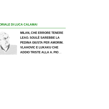
ORIALE DI LUCA CALAMAI
MILAN, CHE ERRORE TENERE
LEAO. SOULÈ SAREBBE LA
PEDINA GIUSTA PER AMORIM.
VLAHOVIC E LUKAKU CHE
ADDIO TRISTE ALLA A. PIO
ESPOSITO PUÒ SPOSTARE IL
VALORE DELL’INTER. COSA
CHIEDO A ZOLA