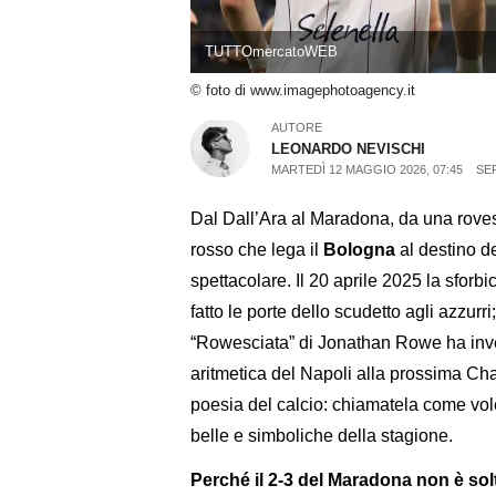
TUTTOmercatoWEB
© foto di www.imagephotoagency.it
AUTORE
LEONARDO NEVISCHI
MARTEDÌ 12 MAGGIO 2026, 07:45
SER
Dal Dall’Ara al Maradona, da una rovesci
rosso che lega il
Bologna
al destino d
spettacolare. Il 20 aprile 2025 la sforbi
fatto le porte dello scudetto agli azzur
“Rowesciata” di Jonathan Rowe ha inve
aritmetica del Napoli alla prossima C
poesia del calcio: chiamatela come volet
belle e simboliche della stagione.
Perché il 2-3 del Maradona non è so