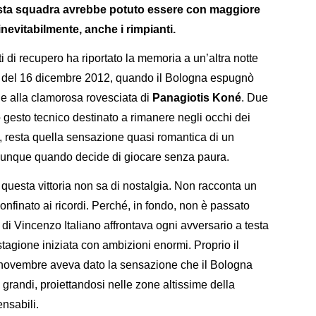
esta squadra avrebbe potuto essere con maggiore
inevitabilmente, anche i rimpianti.
i di recupero ha riportato la memoria a un’altra notte
la del 16 dicembre 2012, quando il Bologna espugnò
ie alla clamorosa rovesciata di
Panagiotis Koné
. Due
o gesto tecnico destinato a rimanere negli occhi dei
i, resta quella sensazione quasi romantica di un
hiunque quando decide di giocare senza paura.
questa vittoria non sa di nostalgia. Non racconta un
nfinato ai ricordi. Perché, in fondo, non è passato
i Vincenzo Italiano affrontava ogni avversario a testa
stagione iniziata con ambizioni enormi. Proprio il
o novembre aveva dato la sensazione che il Bologna
 grandi, proiettandosi nelle zone altissime della
nsabili.