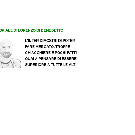
ORIALE DI LORENZO DI BENEDETTO
L'INTER DIMOSTRI DI POTER
FARE MERCATO. TROPPE
CHIACCHIERE E POCHI FATTI:
GUAI A PENSARE DI ESSERE
SUPERIORE A TUTTE LE ALTRE
A PRESCINDERE. JUVE, IL
PORTIERE PUÒ DIVENTARE UN
"PROBLEMA". MILAN-LEAO,
SERVE UNA DECISIONE NETTA