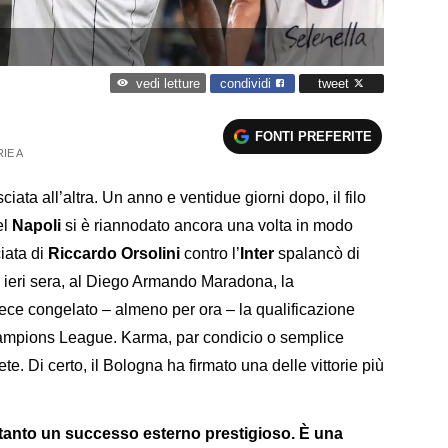
condividi
tweet
vedi letture
FONTI PREFERITE
IE A
ata all’altra. Un anno e ventidue giorni dopo, il filo
el
Napoli
si è riannodato ancora una volta in modo
ciata di
Riccardo Orsolini
contro l’
Inter
spalancò di
ri; ieri sera, al Diego Armando Maradona, la
ce congelato – almeno per ora – la qualificazione
hampions League. Karma, par condicio o semplice
e. Di certo, il Bologna ha firmato una delle vittorie più
ltanto un successo esterno prestigioso. È una