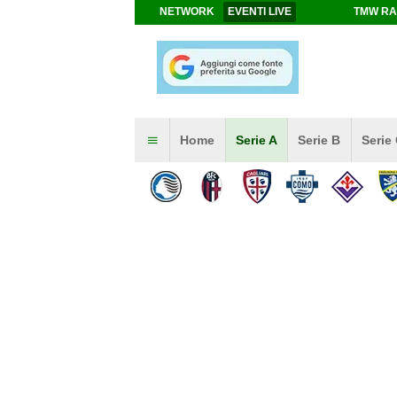
NETWORK
EVENTI LIVE
TMW RA
Home
Serie A
Serie B
Serie