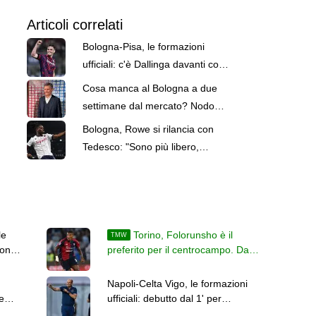
Articoli correlati
Bologna-Pisa, le formazioni
ufficiali: c'è Dallinga davanti con
Dominguez e Cambiaghi
Cosa manca al Bologna a due
settimane dal mercato? Nodo
attaccante, poi altri due acquisti
Bologna, Rowe si rilancia con
Tedesco: "Sono più libero,
vogliamo tornare in Europa"
le
Torino, Folorunsho è il
TMW
con
preferito per il centrocampo. Da
trovare la formula con il Napoli
Napoli-Celta Vigo, le formazioni
e
ufficiali: debutto dal 1' per
McTominay, c'è Milinkovic