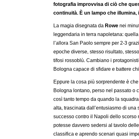
fotografia improvvisa di ciò che qu
continuità. È un lampo che illumina, 
La magia disegnata da
Rowe
nei minut
leggendaria in terra napoletana: quel
l’allora San Paolo sempre per 2-3 graz
epoche diverse, stesso risultato, stess
tifosi rossoblù. Cambiano i protagonist
Bologna capace di sfidare e battere c
Eppure la cosa più sorprendente è che 
Bologna lontano, perso nel passato o co
così tanto tempo da quando la squadra d
alta, trascinata dall’entusiasmo di una 
successo contro il Napoli dello scors
potesse davvero sedersi al tavolo delle
classifica e aprendo scenari quasi impe