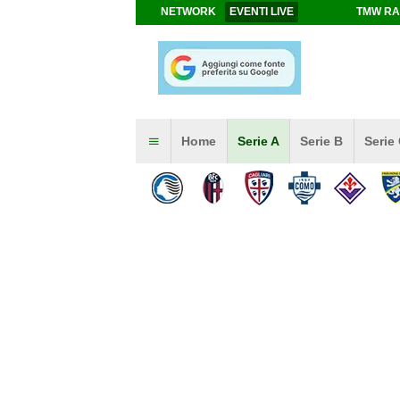
NETWORK
EVENTI LIVE
TMW RA
Home
Serie A
Serie B
Serie