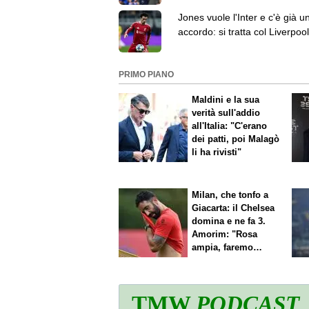
Jones vuole l'Inter e c'è già u
accordo: si tratta col Liverpool
l'esterno destro
PRIMO PIANO
Maldini e la sua
verità sull'addio
all'Italia: "C'erano
dei patti, poi Malagò
li ha rivisti"
Milan, che tonfo a
Giacarta: il Chelsea
domina e ne fa 3.
Amorim: "Rosa
ampia, faremo
scelte"
TMW
PODCAST