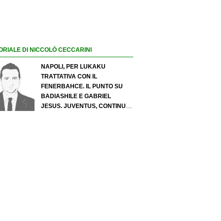
ORIALE DI NICCOLÒ CECCARINI
NAPOLI, PER LUKAKU
TRATTATIVA CON IL
FENERBAHCE. IL PUNTO SU
BADIASHILE E GABRIEL
JESUS. JUVENTUS, CONTINUA
IL PRESSING SU LUKUMI E IN
ATTACCO SI INSISTE PER
ZIRKZEE. PER SUZUKI
OFFERTA DA 35 MILIONI DEL
PSG