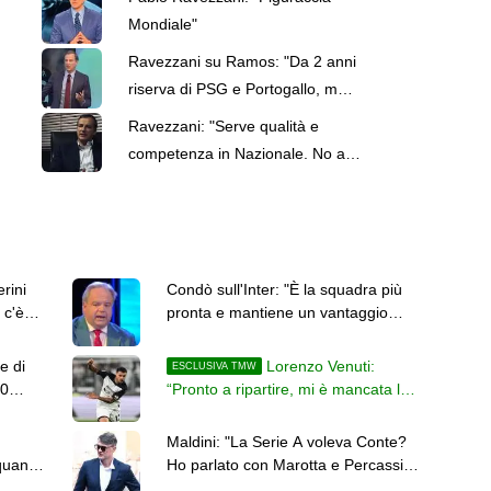
Mondiale"
Ravezzani su Ramos: "Da 2 anni
riserva di PSG e Portogallo, ma
peggio di Fullkrug..."
Ravezzani: "Serve qualità e
competenza in Nazionale. No a
Conte"
rini
Condò sull'Inter: "È la squadra più
 c'è
pronta e mantiene un vantaggio
sulle rivali"
e di
Lorenzo Venuti:
ESCLUSIVA TMW
50
“Pronto a ripartire, mi è mancata la
terra sotto i piedi con l’infortunio”
Maldini: "La Serie A voleva Conte?
quanto
Ho parlato con Marotta e Percassi,
nessun nome"