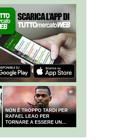
NON È TROPPO TARDI PER
RAFAEL LEAO PER
TORNARE A ESSERE UN
CAMPIONE