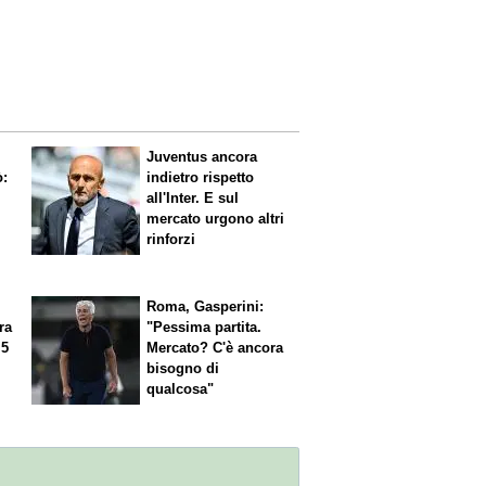
Juventus ancora
ò:
indietro rispetto
all'Inter. E sul
mercato urgono altri
rinforzi
Roma, Gasperini:
ra
"Pessima partita.
 5
Mercato? C'è ancora
n
bisogno di
qualcosa"