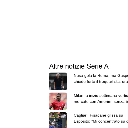
Altre notizie Serie A
Nusa gela la Roma, ma Gaspe
chiede forte il trequartista: ora
Fofana in pole
Milan, a inizio settimana vertic
mercato con Amorim: senza 
milioni Leao resta
Cagliari, Pisacane glissa su
Esposito: "Mi concentrato su 
hanno fatto i ragazzi"