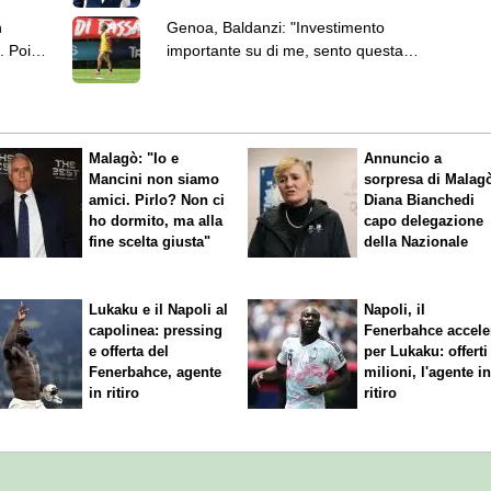
n
Genoa, Baldanzi: "Investimento
. Poi
importante su di me, sento questa
responsabilità"
Malagò: "Io e
Annuncio a
Mancini non siamo
sorpresa di Malag
amici. Pirlo? Non ci
Diana Bianchedi
ho dormito, ma alla
capo delegazione
fine scelta giusta"
della Nazionale
Lukaku e il Napoli al
Napoli, il
capolinea: pressing
Fenerbahce accele
e offerta del
per Lukaku: offerti
Fenerbahce, agente
milioni, l'agente i
in ritiro
ritiro