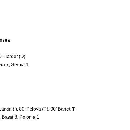
ansea
5’ Harder (D)
zia 7, Serbia 1
arkin (I), 80’ Pelova (P), 90’ Barret (I)
i Bassi 8, Polonia 1