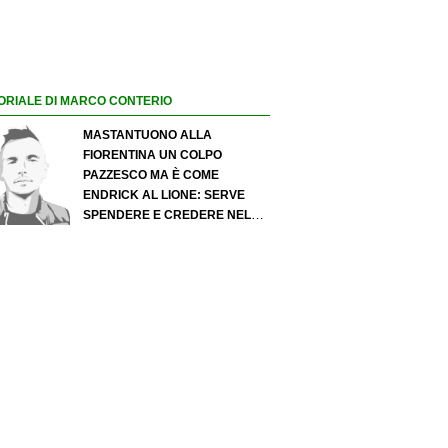
ORIALE DI MARCO CONTERIO
MASTANTUONO ALLA
FIORENTINA UN COLPO
PAZZESCO MA È COME
ENDRICK AL LIONE: SERVE
SPENDERE E CREDERE NELLO
SCOUTING PER I MIGLIORI
TALENTI. GIOVANI ITALIANI:
ATTENZIONE PERCHÉ
QUALCOSA STA CAMBIANDO
DAVVERO