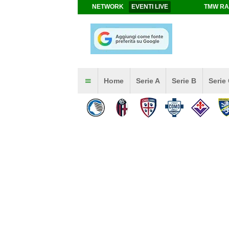
NETWORK
EVENTI LIVE
TMW RA
Home
Serie A
Serie B
Serie