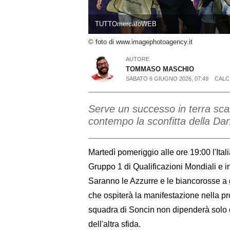
TUTTOmercatoWEB
© foto di www.imagephotoagency.it
AUTORE
TOMMASO MASCHIO
SABATO 6 GIUGNO 2026, 07:49
CALC
Serve un successo in terra sca
contempo la sconfitta della Dan
Martedì pomeriggio alle ore 19:00 l'Ita
Gruppo 1 di Qualificazioni Mondiali e i
Saranno le Azzurre e le biancorosse a gi
che ospiterà la manifestazione nella pro
squadra di Soncin non dipenderà solo d
dell'altra sfida.