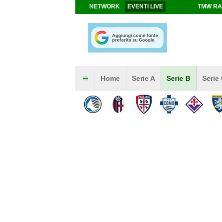
NETWORK
EVENTI LIVE
TMW RA
Home
Serie A
Serie B
Serie