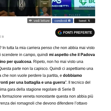
condividi
tweet
vedi letture
FONTI PREFERITE
E B
 In tutta la mia carriera penso che non abbia mai visto
i scendere in campo, quindi
mi aspetto che il Padova
hino per qualcosa
. Ripeto, non ho mai visto una
uesta parte non la capisco. Quindi ci aspettiamo una
va che non vuole perdere la partita, e
dobbiamo
onti per una battaglia e una guerra
”. Il tecnico del
tima gara della stagione regolare di Serie B
 la formazione veneta nonostante questa non abbia più
erenza dei romagnoli che devono difendere l’ottavo