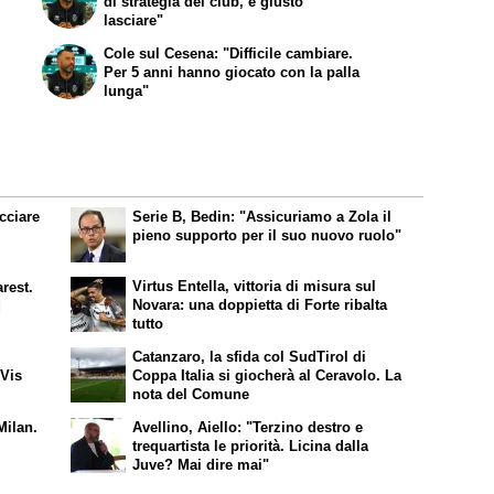
di strategia del club, è giusto
lasciare"
Cole sul Cesena: "Difficile cambiare.
Per 5 anni hanno giocato con la palla
lunga"
cciare
Serie B, Bedin: "Assicuriamo a Zola il
pieno supporto per il suo nuovo ruolo"
Virtus Entella, vittoria di misura sul
arest.
Novara: una doppietta di Forte ribalta
d
tutto
Catanzaro, la sfida col SudTirol di
 Vis
Coppa Italia si giocherà al Ceravolo. La
nota del Comune
Milan.
Avellino, Aiello: "Terzino destro e
trequartista le priorità. Licina dalla
Juve? Mai dire mai"