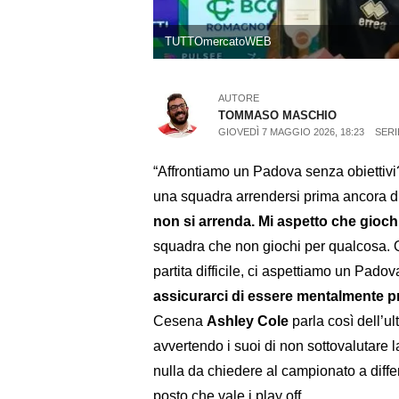
TUTTOmercatoWEB
AUTORE
TOMMASO MASCHIO
GIOVEDÌ 7 MAGGIO 2026, 18:23
SERI
“Affrontiamo un Padova senza obiettivi?
una squadra arrendersi prima ancora d
non si arrenda. Mi aspetto che gioc
squadra che non giochi per qualcosa. Q
partita difficile, ci aspettiamo un Pado
assicurarci di essere mentalmente pr
Cesena
Ashley Cole
parla così dell’ul
avvertendo i suoi di non sottovalutare
nulla da chiedere al campionato a diff
posto che vale i play off.