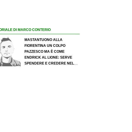
ORIALE DI MARCO CONTERIO
MASTANTUONO ALLA
FIORENTINA UN COLPO
PAZZESCO MA È COME
ENDRICK AL LIONE: SERVE
SPENDERE E CREDERE NELLO
SCOUTING PER I MIGLIORI
TALENTI. GIOVANI ITALIANI:
ATTENZIONE PERCHÉ
QUALCOSA STA CAMBIANDO
DAVVERO