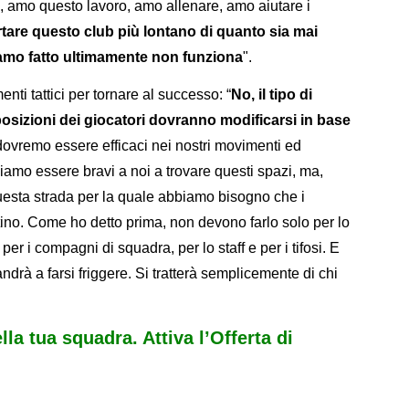
 amo questo lavoro, amo allenare, amo aiutare i
rtare questo club più lontano di quanto sia mai
iamo fatto ultimamente non funziona
".
nti tattici per tornare al successo: “
No, il tipo di
posizioni dei giocatori dovranno modificarsi in base
ovremo essere efficaci nei nostri movimenti ed
bbiamo essere bravi a noi a trovare questi spazi, ma,
esta strada per la quale abbiamo bisogno che i
ottino. Come ho detto prima, non devono farlo solo per lo
er i compagni di squadra, per lo staff e per i tifosi. E
 andrà a farsi friggere. Si tratterà semplicemente di chi
ella tua squadra. Attiva l’Offerta di