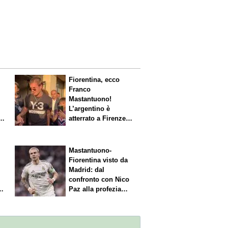
Fiorentina, ecco
Franco
Mastantuono!
L’argentino è
s.
atterrato a Firenze,
entusiasmo viola
Mastantuono-
Fiorentina visto da
Madrid: dal
confronto con Nico
Paz alla profezia
sulla Serie A