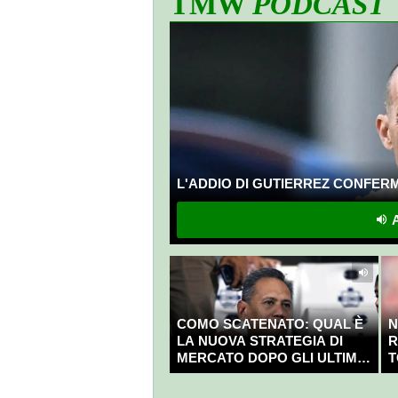
TMW
PODCAST
L'ADDIO DI GUTIERREZ CONFERMA
A
COMO SCATENATO: QUAL È
N
LA NUOVA STRATEGIA DI
R
MERCATO DOPO GLI ULTIMI
T
COLPI?
C