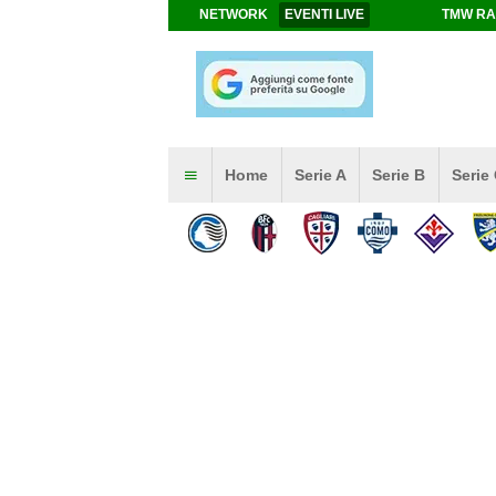
NETWORK
EVENTI LIVE
TMW RA
Home
Serie A
Serie B
Serie