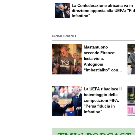
La Confederazione africana va in
direzione opposta alla UEFA: "Fid
Infantino"
PRIMO PIANO
Mastantuono
accende Firenze:
festa viola.
Antognoni
“imbestialito” con
Commisso
La UEFA ribadisce il
boicottaggio delle
competizioni FIFA:
"Persa fiducia in
Infantino"