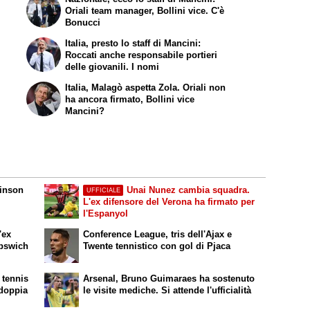
Oriali team manager, Bollini vice. C'è
Bonucci
Italia, presto lo staff di Mancini:
Roccati anche responsabile portieri
delle giovanili. I nomi
Italia, Malagò aspetta Zola. Oriali non
ha ancora firmato, Bollini vice
Mancini?
dinson
Unai Nunez cambia squadra.
UFFICIALE
L'ex difensore del Verona ha firmato per
l'Espanyol
'ex
Conference League, tris dell'Ajax e
Ipswich
Twente tennistico con gol di Pjaca
 tennis
Arsenal, Bruno Guimaraes ha sostenuto
 doppia
le visite mediche. Si attende l'ufficialità