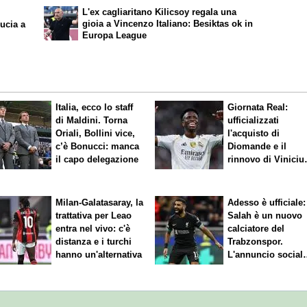
L'ex cagliaritano Kilicsoy regala una
gioia a Vincenzo Italiano: Besiktas ok in
ucia a
Europa League
Italia, ecco lo staff
Giornata Real:
di Maldini. Torna
ufficializzati
Oriali, Bollini vice,
l'acquisto di
c’è Bonucci: manca
Diomande e il
il capo delegazione
rinnovo di Viniciu
Sfuma Rodri
Milan-Galatasaray, la
Adesso è ufficiale:
trattativa per Leao
Salah è un nuovo
entra nel vivo: c'è
calciatore del
distanza e i turchi
Trabzonspor.
hanno un'alternativa
L'annuncio social
del club