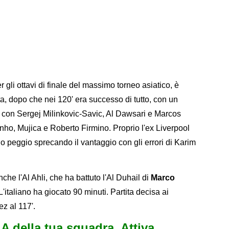
er gli ottavi di finale del massimo torneo asiatico, è
ta, dopo che nei 120' era successo di tutto, con un
ti, con Sergej Milinkovic-Savic, Al Dawsari e Marcos
inho, Mujica e Roberto Firmino. Proprio l'ex Liverpool
nno peggio sprecando il vantaggio con gli errori di Karim
anche l'Al Ahli, che ha battuto l'Al Duhail di
Marco
 L'italiano ha giocato 90 minuti. Partita decisa ai
z al 117'.
e A della tua squadra. Attiva