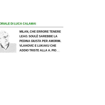
ORIALE DI LUCA CALAMAI
MILAN, CHE ERRORE TENERE
LEAO. SOULÈ SAREBBE LA
PEDINA GIUSTA PER AMORIM.
VLAHOVIC E LUKAKU CHE
ADDIO TRISTE ALLA A. PIO
ESPOSITO PUÒ SPOSTARE IL
VALORE DELL’INTER. COSA
CHIEDO A ZOLA