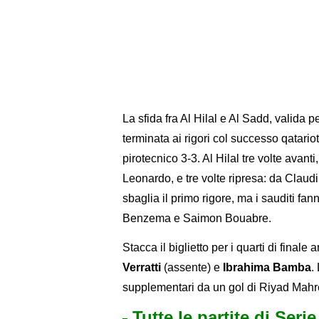
La sfida fra Al Hilal e Al Sadd, valida p
terminata ai rigori col successo qatario
pirotecnico 3-3. Al Hilal tre volte avan
Leonardo, e tre volte ripresa: da Claud
sbaglia il primo rigore, ma i sauditi fa
Benzema e Saimon Bouabre.
Stacca il biglietto per i quarti di finale 
Verratti
(assente) e
Ibrahima Bamba
.
supplementari da un gol di Riyad Mahre
Tutte le partite di Seri