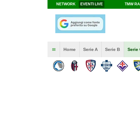
NETWORK
EVENTI LIVE
TMW RA
Home
Serie A
Serie B
Serie