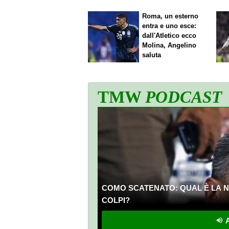
Roma, un esterno
entra e uno esce:
dall'Atletico ecco
Molina, Angelino
saluta
TMW
PODCAST
COMO SCATENATO: QUAL È LA N
COLPI?
A