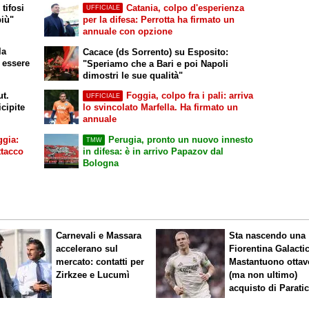
tifosi
Catania, colpo d'esperienza
UFFICIALE
più"
per la difesa: Perrotta ha firmato un
annuale con opzione
la
Cacace (ds Sorrento) su Esposito:
 essere
"Speriamo che a Bari e poi Napoli
dimostri le sue qualità"
ut.
Foggia, colpo fra i pali: arriva
UFFICIALE
cipite
lo svincolato Marfella. Ha firmato un
annuale
ggia:
Perugia, pronto un nuovo innesto
TMW
ttacco
in difesa: è in arrivo Papazov dal
Bologna
Carnevali e Massara
Sta nascendo una
accelerano sul
Fiorentina
Galacti
mercato: contatti per
Mastantuono ottav
Zirkzee e Lucumì
(ma non ultimo)
acquisto di Paratic