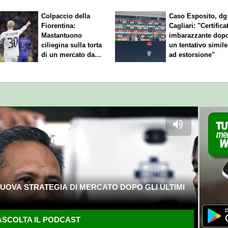
Colpaccio della
Caso Esposito, dg
Fiorentina:
Cagliari: "Certifica
Mastantuono
imbarazzante dop
ciliegina sulla torta
un tentativo simile
di un mercato da
ad estorsione"
sogno
UOVA STRATEGIA DI MERCATO DOPO GLI ULTIMI
SCOLTA IL PODCAST