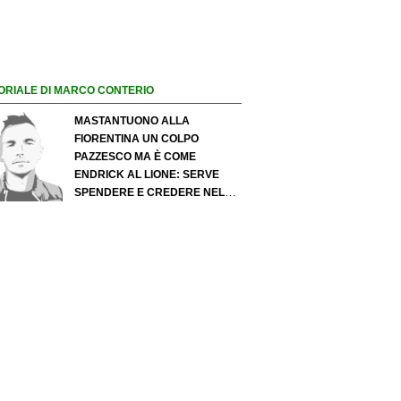
ORIALE DI MARCO CONTERIO
MASTANTUONO ALLA
FIORENTINA UN COLPO
PAZZESCO MA È COME
ENDRICK AL LIONE: SERVE
SPENDERE E CREDERE NELLO
SCOUTING PER I MIGLIORI
TALENTI. GIOVANI ITALIANI:
ATTENZIONE PERCHÉ
QUALCOSA STA CAMBIANDO
DAVVERO