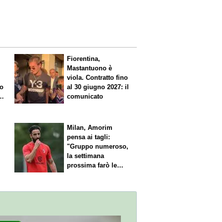
Fiorentina,
Mastantuono è
viola. Contratto fino
io
al 30 giugno 2027: il
comunicato
l
Milan, Amorim
pensa ai tagli:
"Gruppo numeroso,
la settimana
prossima farò le
scelte"