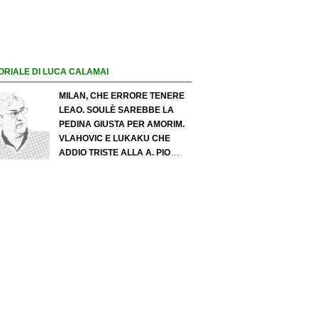
ORIALE DI LUCA CALAMAI
MILAN, CHE ERRORE TENERE
LEAO. SOULÈ SAREBBE LA
PEDINA GIUSTA PER AMORIM.
VLAHOVIC E LUKAKU CHE
ADDIO TRISTE ALLA A. PIO
ESPOSITO PUÒ SPOSTARE IL
VALORE DELL’INTER. COSA
CHIEDO A ZOLA