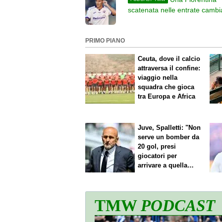
scatenata nelle entrate cambia
futuro di Nicolò Fagioli?
PRIMO PIANO
Ceuta, dove il calcio
attraversa il confine:
viaggio nella
squadra che gioca
tra Europa e Africa
Juve, Spalletti: "Non
serve un bomber da
20 gol, presi
giocatori per
arrivare a quella
cifra"
TMW
PODCAST