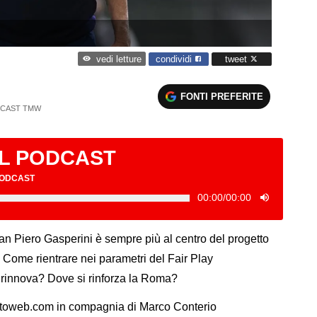
condividi
tweet
vedi letture
FONTI PREFERITE
CAST TMW
IL PODCAST
PODCAST
00:00
/
00:00
 Piero Gasperini è sempre più al centro del progetto
 Come rientrare nei parametri del Fair Play
i rinnova? Dove si rinforza la Roma?
catoweb.com in compagnia di Marco Conterio