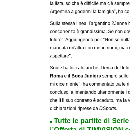
la lista, so che è difficile ma c'è sem
Argentina a godermi la famiglia", ha co
Sulla stessa linea, l'argentino 23enne 
concorrenza è grandissima. Se non dove
futuro". Aggiungendo poi: "Non so nulla
mandata un'altra con meno nomi, ma ci
aspettare".
Soule ha toccato anche il tema del futu
Roma
e il
Boca Juniors
sempre sullo 
mi dice niente", ha commentato tra le ris
concluso, alimentando ulteriormente i 
che lì il suo contratto è scaduto, ma la 
dichiarazioni riprese da
DSports
.
Tutte le partite di Seri
l’Offerta di TIMVISION 