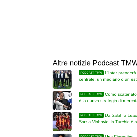
Altre notizie Podcast TM
L'Inter prenderà
PODCAST TMW
centrale, un mediano o un es
(o tutti e tre?)
Como scatenato:
PODCAST TMW
è la nuova strategia di merca
gli ultimi colpi?
Da Salah a Leao
PODCAST TMW
Sarr a Vlahovic: la Turchia è a
centro del mercato
Una Fiorentina
PODCAST TMW