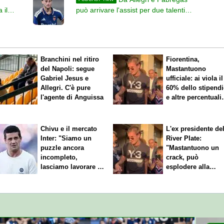
 il
può arrivare l'assist per due talenti
necessari per Mancini
Branchini nel ritiro
Fiorentina,
del Napoli: segue
Mastantuono
Gabriel Jesus e
ufficiale: ai viola il
Allegri. C'è pure
60% dello stipend
l'agente di Anguissa
e altre percentuali
legate ai risultati
Chivu e il mercato
L'ex presidente de
Inter: "Siamo un
River Plate:
puzzle ancora
"Mastantuono un
incompleto,
crack, può
lasciamo lavorare i
esplodere alla
nostri direttori"
Fiorentina"