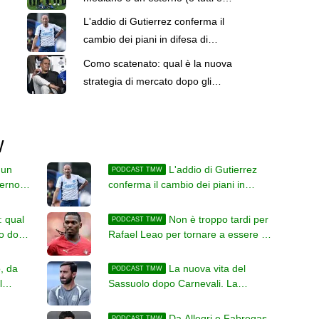
tre?)
L'addio di Gutierrez conferma il
cambio dei piani in difesa di
Allegri
Como scatenato: qual è la nuova
strategia di mercato dopo gli
ultimi colpi?
W
 un
L'addio di Gutierrez
PODCAST TMW
terno
conferma il cambio dei piani in
difesa di Allegri
 qual
Non è troppo tardi per
PODCAST TMW
to dopo
Rafael Leao per tornare a essere un
Campione
, da
La nuova vita del
PODCAST TMW
l
Sassuolo dopo Carnevali. La
strategia è già chiara e decisa
Da Allegri e Fabregas
PODCAST TMW