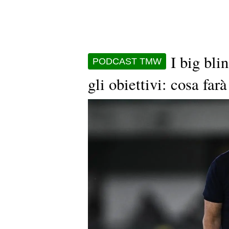
I big blin
PODCAST TMW
gli obiettivi: cosa far