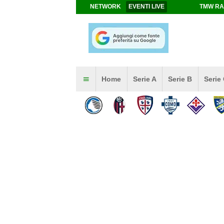
NETWORK
EVENTI LIVE
TMW RA
Home
Serie A
Serie B
Serie