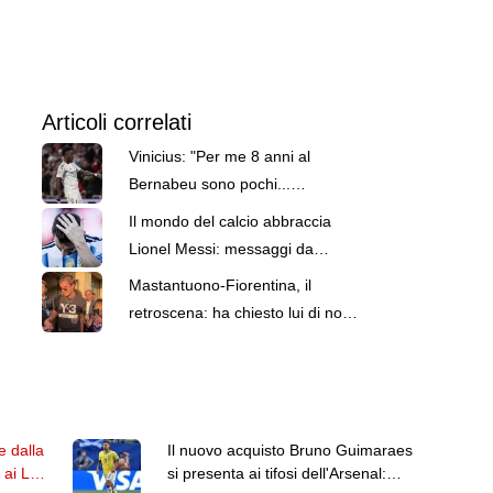
Articoli correlati
Vinicius: "Per me 8 anni al
Bernabeu sono pochi...
madridista nell'anima"
Il mondo del calcio abbraccia
Lionel Messi: messaggi da
Barcellona, Argentina, Real e
Mastantuono-Fiorentina, il
non solo
retroscena: ha chiesto lui di non
giocare l'amichevole di sabato
e dalla
Il nuovo acquisto Bruno Guimaraes
 ai Los
si presenta ai tifosi dell'Arsenal: