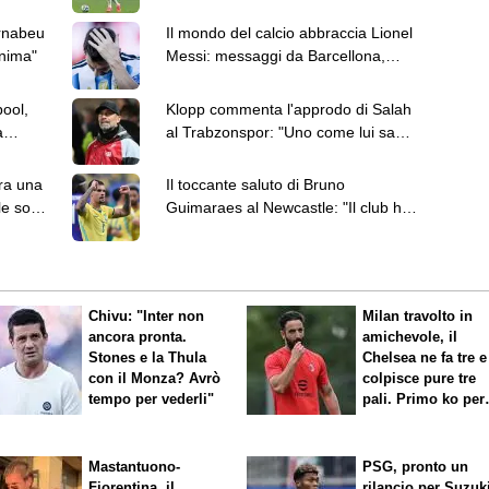
"Sono il vostro guerriero"
ernabeu
Il mondo del calcio abbraccia Lionel
anima"
Messi: messaggi da Barcellona,
Argentina, Real e non solo
pool,
Klopp commenta l'approdo di Salah
a
al Trabzonspor: "Uno come lui sa
sempre cosa scegliere"
ra una
Il toccante saluto di Bruno
le solo
Guimaraes al Newcastle: "Il club ha
fatto di tutto per tenermi"
Chivu: "Inter non
Milan travolto in
ancora pronta.
amichevole, il
Stones e la Thula
Chelsea ne fa tre e
con il Monza? Avrò
colpisce pure tre
tempo per vederli"
pali. Primo ko per
Amorim
Mastantuono-
PSG, pronto un
Fiorentina, il
rilancio per Suzuk