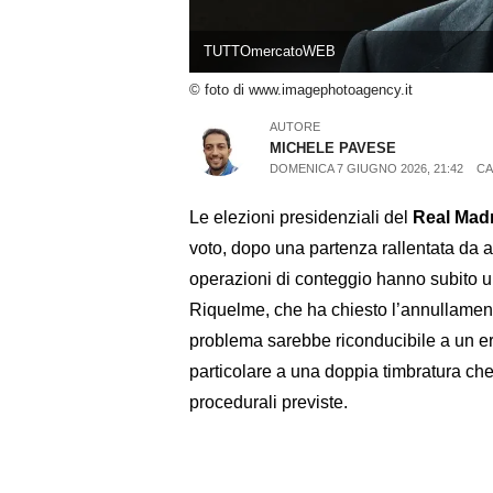
TUTTOmercatoWEB
© foto di www.imagephotoagency.it
AUTORE
MICHELE PAVESE
DOMENICA 7 GIUGNO 2026, 21:42
CA
Le elezioni presidenziali del
Real Mad
voto, dopo una partenza rallentata da a
operazioni di conteggio hanno subito un
Riquelme, che ha chiesto l’annullamen
problema sarebbe riconducibile a un err
particolare a una doppia timbratura ch
procedurali previste.