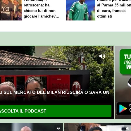
retroscena: ha
al Parma 35 milion
chiesto lui di non
di euro, francesi
giocare l'amichevole
ottimisti
di sabato
U SUL MERCATO DEL MILAN RIUSCIRÀ O SARÀ UN
SCOLTA IL PODCAST