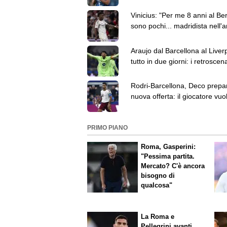
Angeles Galaxy
Vinicius: "Per me 8 anni al B
sono pochi... madridista nell'
Araujo dal Barcellona al Liver
tutto in due giorni: i retroscen
dell'operazione
Rodri-Barcellona, Deco prepa
nuova offerta: il giocatore vuo
i blaugrana
PRIMO PIANO
Roma, Gasperini:
"Pessima partita.
Mercato? C'è ancora
bisogno di
qualcosa"
La Roma e
Pellegrini avanti