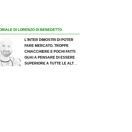
ORIALE DI LORENZO DI BENEDETTO
L'INTER DIMOSTRI DI POTER
FARE MERCATO. TROPPE
CHIACCHIERE E POCHI FATTI:
GUAI A PENSARE DI ESSERE
SUPERIORE A TUTTE LE ALTRE
A PRESCINDERE. JUVE, IL
PORTIERE PUÒ DIVENTARE UN
"PROBLEMA". MILAN-LEAO,
SERVE UNA DECISIONE NETTA