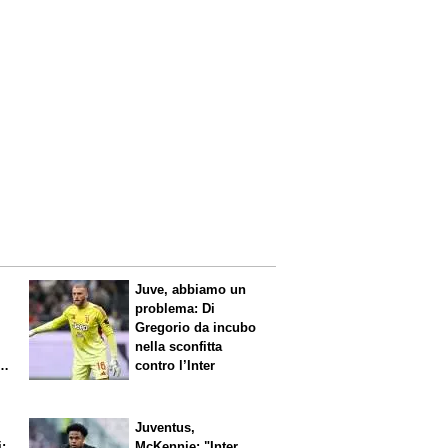
Juve, abbiamo un
problema: Di
Gregorio da incubo
nella sconfitta
contro l’Inter
Juventus,
i:
McKennie: "Inter