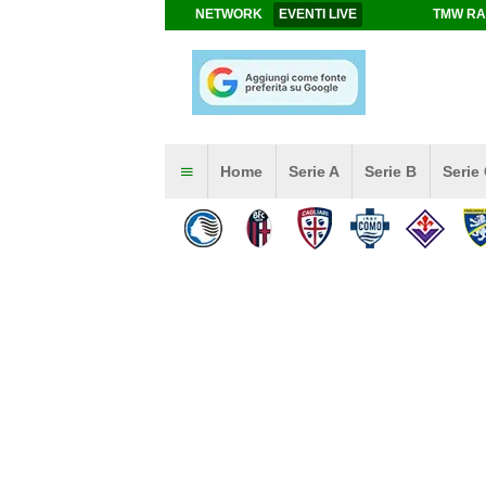
NETWORK
EVENTI LIVE
TMW RA
Home
Serie A
Serie B
Serie