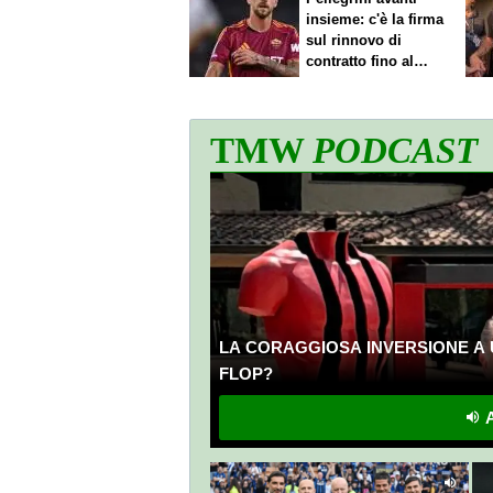
insieme: c'è la firma
sul rinnovo di
contratto fino al
2027
TMW
PODCAST
LA CORAGGIOSA INVERSIONE A 
FLOP?
A