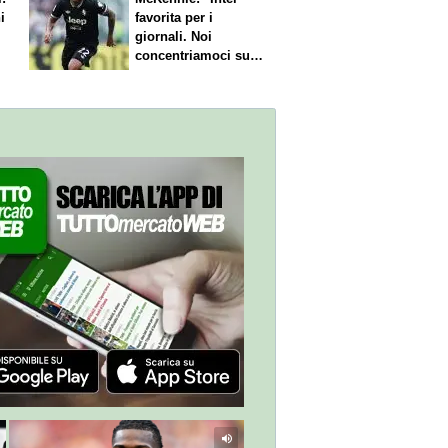
i
favorita per i
giornali. Noi
concentriamoci sul
nostro gioco"