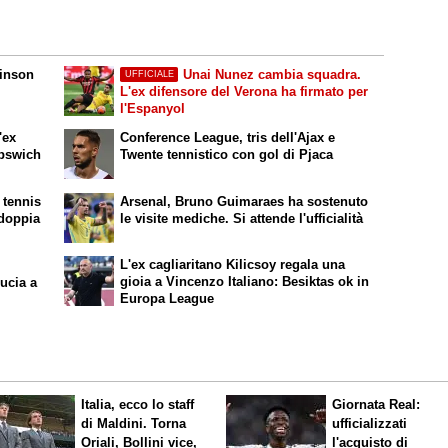
dinson
Unai Nunez cambia squadra.
UFFICIALE
L'ex difensore del Verona ha firmato per
l'Espanyol
'ex
Conference League, tris dell'Ajax e
Ipswich
Twente tennistico con gol di Pjaca
 tennis
Arsenal, Bruno Guimaraes ha sostenuto
 doppia
le visite mediche. Si attende l'ufficialità
L'ex cagliaritano Kilicsoy regala una
gioia a Vincenzo Italiano: Besiktas ok in
ucia a
Europa League
Italia, ecco lo staff
Giornata Real:
di Maldini. Torna
ufficializzati
Oriali, Bollini vice,
l'acquisto di