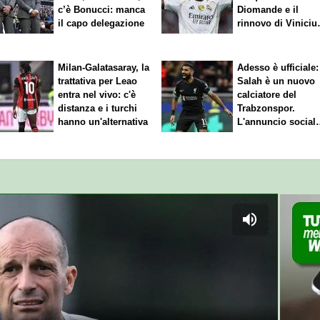
c’è Bonucci: manca
Diomande e il
il capo delegazione
rinnovo di Viniciu
Sfuma Rodri
Milan-Galatasaray, la
Adesso è ufficiale:
trattativa per Leao
Salah è un nuovo
entra nel vivo: c'è
calciatore del
distanza e i turchi
Trabzonspor.
hanno un'alternativa
L'annuncio social
del club