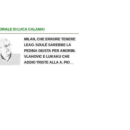
ORIALE DI LUCA CALAMAI
MILAN, CHE ERRORE TENERE
LEAO. SOULÈ SAREBBE LA
PEDINA GIUSTA PER AMORIM.
VLAHOVIC E LUKAKU CHE
ADDIO TRISTE ALLA A. PIO
ESPOSITO PUÒ SPOSTARE IL
VALORE DELL’INTER. COSA
CHIEDO A ZOLA