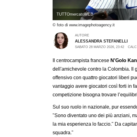
TUTTOmercatoWEB
© foto di www.imagephotoagency.it
AUTORE
ALESSANDRA STEFANELLI
SABATO 28 MARZO 2026, 23:42
CALC
Il centrocampista francese
N'Golo Kan
dell'amichevole contro la Colombia. Il 
offensivo con quattro giocatori liberi p
vantaggio avere giocatori così forti in 
competizione bisogna trovare l’equilibr
Sul suo ruolo in nazionale, pur essendo 
"Sono diventato uno dei più anziani, m
la mia esperienza lo faccio." Da capitan
squadra."