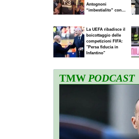
Antognoni
“imbestialito” con
Commisso
La UEFA ribadisce il
boicottaggio delle
competizioni FIFA:
"Persa fiducia in
Infantino"
TMW
PODCAST