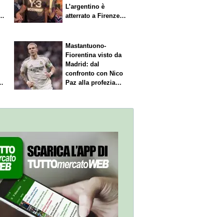
L’argentino è
s.
atterrato a Firenze,
entusiasmo viola
Mastantuono-
Fiorentina visto da
Madrid: dal
confronto con Nico
Paz alla profezia
sulla Serie A