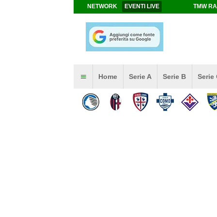
NETWORK
EVENTI LIVE
TMW RA
Home
Serie A
Serie B
Serie