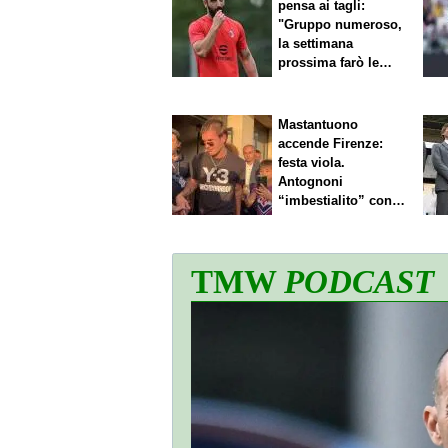
pensa ai tagli:
"Gruppo numeroso,
la settimana
prossima farò le
scelte"
Mastantuono
accende Firenze:
festa viola.
Antognoni
“imbestialito” con
Commisso
TMW
PODCAST