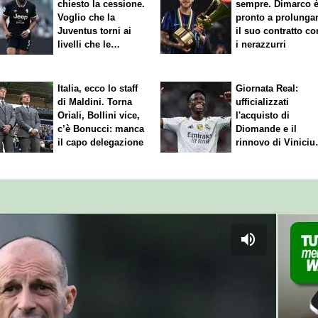
chiesto la cessione.
sempre. Dimarco 
Voglio che la
pronto a prolunga
Juventus torni ai
il suo contratto co
livelli che le
i nerazzurri
competono"
Italia, ecco lo staff
Giornata Real:
di Maldini. Torna
ufficializzati
Oriali, Bollini vice,
l'acquisto di
c’è Bonucci: manca
Diomande e il
il capo delegazione
rinnovo di Viniciu
Sfuma Rodri