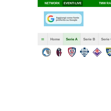
NETWORK
EVENTI LIVE
TMW RA
Home
Serie A
Serie B
Serie