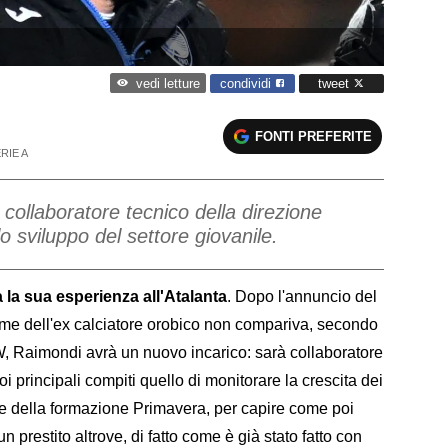
condividi
tweet
vedi letture
FONTI PREFERITE
RIE A
 collaboratore tecnico della direzione
lo sviluppo del settore giovanile.
la sua esperienza all'Atalanta
. Dopo l'annuncio del
nome dell'ex calciatore orobico non compariva, secondo
, Raimondi avrà un nuovo incarico: sarà collaboratore
uoi principali compiti quello di monitorare la crescita dei
3 e della formazione Primavera, per capire come poi
un prestito altrove, di fatto come è già stato fatto con