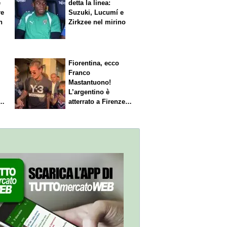
è
detta la linea:
re
Suzuki, Lucumí e
n
Zirkzee nel mirino
Fiorentina, ecco
Franco
Mastantuono!
L’argentino è
s.
atterrato a Firenze,
entusiasmo viola