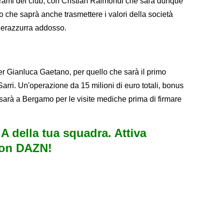
 rami del club, con Cristian Raimondi che sarà dunque
 che saprà anche trasmettere i valori della società
nerazzurra addosso.
per Gianluca Gaetano, per quello che sarà il primo
Sarri. Un'operazione da 15 milioni di euro totali, bonus
e sarà a Bergamo per le visite mediche prima di firmare
e A della tua squadra. Attiva
con DAZN!