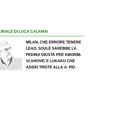
ORIALE DI LUCA CALAMAI
MILAN, CHE ERRORE TENERE
LEAO. SOULÈ SAREBBE LA
PEDINA GIUSTA PER AMORIM.
VLAHOVIC E LUKAKU CHE
ADDIO TRISTE ALLA A. PIO
ESPOSITO PUÒ SPOSTARE IL
VALORE DELL’INTER. COSA
CHIEDO A ZOLA