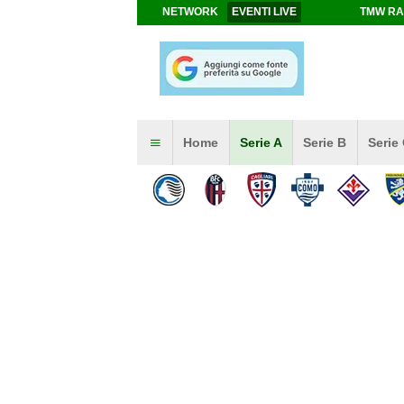
NETWORK
EVENTI LIVE
TMW RA
Home
Serie A
Serie B
Serie