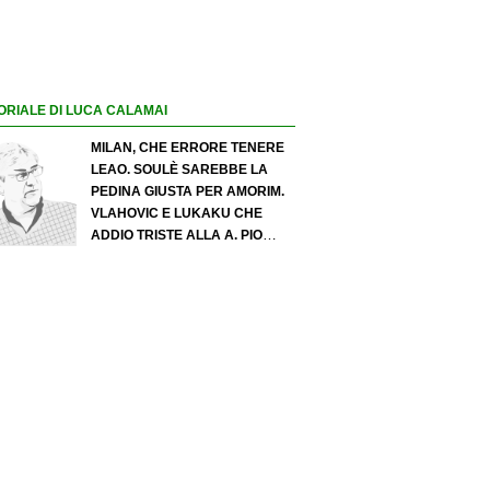
ORIALE DI LUCA CALAMAI
MILAN, CHE ERRORE TENERE
LEAO. SOULÈ SAREBBE LA
PEDINA GIUSTA PER AMORIM.
VLAHOVIC E LUKAKU CHE
ADDIO TRISTE ALLA A. PIO
ESPOSITO PUÒ SPOSTARE IL
VALORE DELL’INTER. COSA
CHIEDO A ZOLA