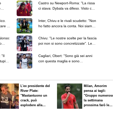
o
Castro su Newport-Roma: "La rissa
é
ci stava: Dybala va difeso. Visto che
unione?"
ico.
Inter, Chivu e le rivali scudetto: "Non
tare a
ho fatto ancora la conta. Noi siamo
quelli da battere"
Alonso:
Chivu: "Le nostre scelte per la fascia
o
poi non si sono concretizzate". Le
parole sul mercato Inter
"Il
Cagliari, Obert: "Sono già sei anni
tupidi,
con questa maglia e sono
orgoglioso"
L'ex presidente del
Milan, Amorim
River Plate:
pensa ai tagli:
"Mastantuono un
"Gruppo numeros
crack, può
la settimana
esplodere alla
prossima farò le
Fiorentina"
scelte"