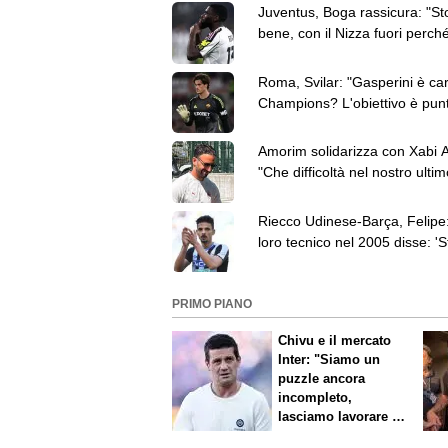
Juventus, Boga rassicura: "St
bene, con il Nizza fuori perch
avevo le vertigini"
Roma, Svilar: "Gasperini è car
Champions? L'obiettivo è pun
passare il turno"
Amorim solidarizza con Xabi 
"Che difficoltà nel nostro ultim
lavoro"
Riecco Udinese-Barça, Felipe: 
loro tecnico nel 2005 disse: 'S
perché attaccarci?'"
PRIMO PIANO
Chivu e il mercato
Inter: "Siamo un
puzzle ancora
incompleto,
lasciamo lavorare i
nostri direttori"