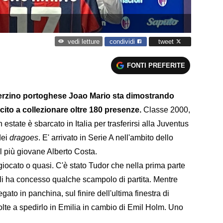
condividi
tweet
vedi letture
FONTI PREFERITE
terzino portoghese Joao Mario sta dimostrando
cito a collezionare oltre 180 presenze.
Classe 2000,
estate è sbarcato in Italia per trasferirsi alla Juventus
dei
dragoes
. E' arrivato in Serie A nell'ambito dello
il più giovane Alberto Costa.
giocato o quasi. C'è stato Tudor che nella prima parte
gli ha concesso qualche scampolo di partita. Mentre
gato in panchina, sul finire dell'ultima finestra di
lte a spedirlo in Emilia in cambio di Emil Holm. Uno