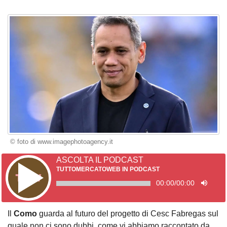
© foto di www.imagephotoagency.it
ASCOLTA IL PODCAST
TUTTOMERCATOWEB IN PODCAST
00:00
/
00:00
Il
Como
guarda al futuro del progetto di Cesc Fabregas sul
quale non ci sono dubbi, come vi abbiamo raccontato da