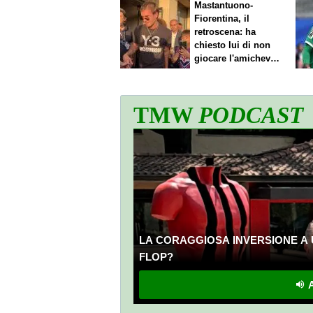
Mastantuono-
Fiorentina, il
retroscena: ha
chiesto lui di non
giocare l'amichevole
di sabato
TMW
PODCAST
LA CORAGGIOSA INVERSIONE A 
FLOP?
A