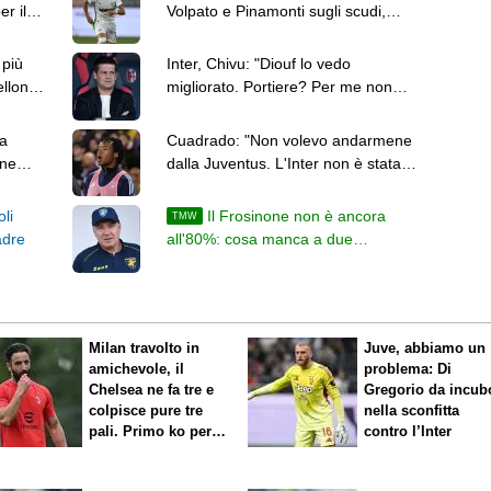
er il
Volpato e Pinamonti sugli scudi,
male Muric in uscita
 più
Inter, Chivu: "Diouf lo vedo
ellona
migliorato. Portiere? Per me non
esistono titolari"
a
Cuadrado: "Non volevo andarmene
ane
dalla Juventus. L'Inter non è stata
un tradimento"
oli
Il Frosinone non è ancora
TMW
adre
all'80%: cosa manca a due
settimane dal via
Milan travolto in
Juve, abbiamo un
amichevole, il
problema: Di
Chelsea ne fa tre e
Gregorio da incub
colpisce pure tre
nella sconfitta
pali. Primo ko per
contro l’Inter
Amorim