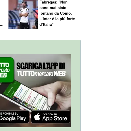
Fabregas: "Non
sono mai stato
lontano da Como.
L’Inter è la più forte
l
d’Italia"