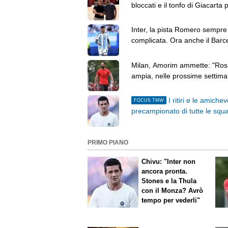
bloccati e il tonfo di Giacarta p
Milan
Inter, la pista Romero sempre
complicata. Ora anche il Barc
fa sul serio per l'argentino
Milan, Amorim ammette: "Ros
ampia, nelle prossime settim
prenderemo delle decisioni"
I ritiri e le amichev
FOCUS TMW
precampionato di tutte le squ
PRIMO PIANO
Chivu: "Inter non
ancora pronta.
Stones e la Thula
con il Monza? Avrò
tempo per vederli"