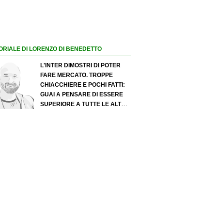
ORIALE DI LORENZO DI BENEDETTO
L'INTER DIMOSTRI DI POTER
FARE MERCATO. TROPPE
CHIACCHIERE E POCHI FATTI:
GUAI A PENSARE DI ESSERE
SUPERIORE A TUTTE LE ALTRE
A PRESCINDERE. JUVE, IL
PORTIERE PUÒ DIVENTARE UN
"PROBLEMA". MILAN-LEAO,
SERVE UNA DECISIONE NETTA