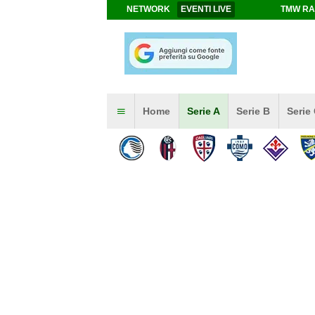
NETWORK
EVENTI LIVE
TMW RA
Home
Serie A
Serie B
Serie