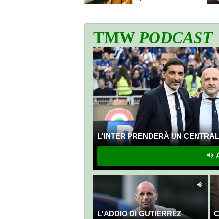
TMW
PODCAST
L'INTER PRENDERÀ UN CENTRALE
A
L'ADDIO DI GUTIERREZ
C