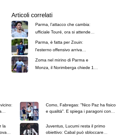
Articoli correlati
Parma, l’attacco che cambia:
ufficiale Touré, ora si attende
Romero
Parma, è fatta per Zouin:
l'esterno offensivo arriva
dall'Inter. Domani le visite
Zoma nel mirino di Parma e
mediche
Monza, il Norimberga chiede 15
milioni di euro
vicino:
Como, Fabregas: "Nico Paz ha fisico
a
e qualità". E spiega i paragoni con
Kakà e Iniesta
r la
Juventus, Lucumi resta il primo
rova
obiettivo: Cabal può sbloccare