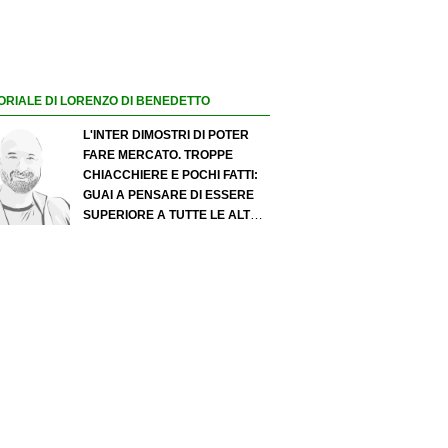
ORIALE DI LORENZO DI BENEDETTO
L'INTER DIMOSTRI DI POTER
FARE MERCATO. TROPPE
CHIACCHIERE E POCHI FATTI:
GUAI A PENSARE DI ESSERE
SUPERIORE A TUTTE LE ALTRE
A PRESCINDERE. JUVE, IL
PORTIERE PUÒ DIVENTARE UN
"PROBLEMA". MILAN-LEAO,
SERVE UNA DECISIONE NETTA