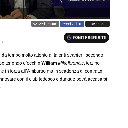
condividi
tweet
vedi letture
FONTI PREFERITE
E A
, da tempo molto attento ai talenti stranieri: secondo
ebbe tenendo d’occhio
William
Mikelbrencis
, terzino
te in forza all’Amburgo ma in scadenza di contratto.
 rinnovare con il club tedesco e dunque potrà accasarsi
.