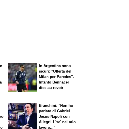
le
In Argentina sono
sicuri: "Offerta del
Milan per Paredes".
 a
Intanto Bennacer
dice
au revoir
Branchini: "Non ho
parlato di Gabriel
aro
Jesus-Napoli con
Allegri. I 'se' nel mio
ro
lavoro..."