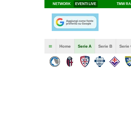
NETWORK
EVENTI LIVE
TMW RA
Home
Serie A
Serie B
Serie