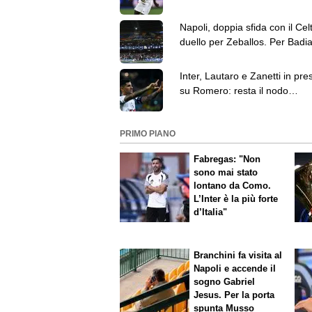
Diouf
Napoli, doppia sfida con il Cel
duello per Zeballos. Per Badia
resta il nodo formula
Inter, Lautaro e Zanetti in pre
su Romero: resta il nodo
dell’ingaggio
PRIMO PIANO
Fabregas: "Non
sono mai stato
lontano da Como.
L’Inter è la più forte
d’Italia"
Branchini fa visita al
Napoli e accende il
sogno Gabriel
Jesus. Per la porta
spunta Musso