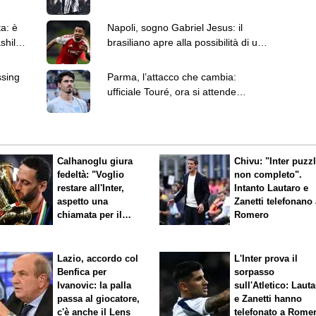
l’affare con il Bologna
ta: è
Napoli, sogno Gabriel Jesus: il
shile
brasiliano apre alla possibilità di un
trasferimento in azzurro
ssing
Parma, l’attacco che cambia:
ufficiale Touré, ora si attende
Romero
Calhanoglu giura
Chivu: "Inter puzz
fedeltà: "Voglio
non completo".
restare all'Inter,
Intanto Lautaro e
aspetto una
Zanetti telefonano
chiamata per il
Romero
rinnovo"
Lazio, accordo col
L'Inter prova il
Benfica per
sorpasso
Ivanovic: la palla
sull'Atletico: Laut
passa al giocatore,
e Zanetti hanno
c'è anche il Lens
telefonato a Rome