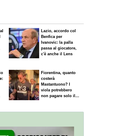
al
Lazio, accordo col
l
Benfica per
Ivanovic: la palla
a
passa al giocatore,
c'è anche il Lens
io
Fiorentina, quanto
e:
costerà
Mastantuono? I
viola potrebbero
a
non pagare solo il
60% dello stipendio