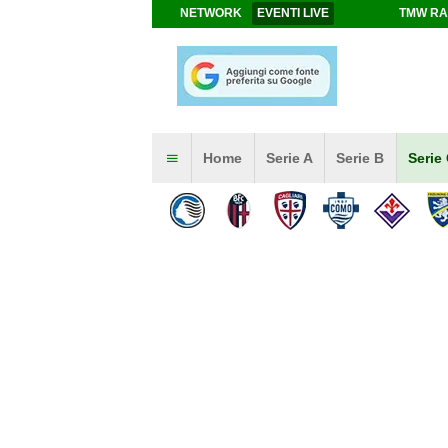
NETWORK
EVENTI LIVE
TMW RA
Home
Serie A
Serie B
Serie