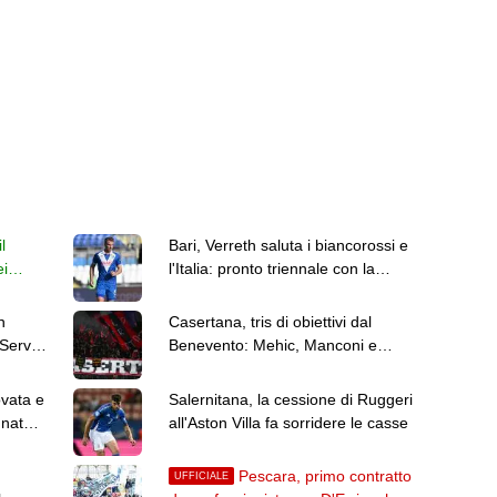
l
Bari, Verreth saluta i biancorossi e
ei
l'Italia: pronto triennale con la
Dinamo Bucarest
n
Casertana, tris di obiettivi dal
 Serve
Benevento: Mehic, Manconi e
Carfora
ovata e
Salernitana, la cessione di Ruggeri
gnateci
all'Aston Villa fa sorridere le casse
Pescara, primo contratto
UFFICIALE