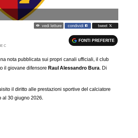
condividi
tweet
vedi letture
FONTI PREFERITE
IE C
a nota pubblicata sui propri canali ufficiali, il club
o il giovane difensore
Raul Alessandro Bura
. Di
to il diritto alle prestazioni sportive del calciatore
o al 30 giugno 2026.