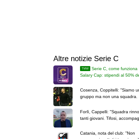
Altre notizie Serie C
Serie C, come funziona i
TMW
Salary Cap: stipendi al 50% d
ricavi, poi al 45%
Cosenza, Coppitelli: "Siamo u
gruppo ma non una squadra.
chiarezza"
Forlì, Cappelli: "Squadra rinn
tanti giovani. Tifosi, accompa
in questa stagione"
Catania, nota del club: "Non