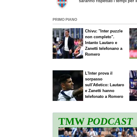
saranno rispettati i tempi per i
deposito della fideiussione"
PRIMO PIANO
Chivu: "Inter puzzle
non completo".
Intanto Lautaro e
Zanetti telefonano a
Romero
L'Inter prova il
sorpasso
sull'Atletico: Lautaro
e Zanetti hanno
telefonato a Romero
TMW
PODCAST