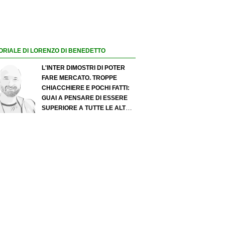
ORIALE DI LORENZO DI BENEDETTO
L'INTER DIMOSTRI DI POTER
FARE MERCATO. TROPPE
CHIACCHIERE E POCHI FATTI:
GUAI A PENSARE DI ESSERE
SUPERIORE A TUTTE LE ALTRE
A PRESCINDERE. JUVE, IL
PORTIERE PUÒ DIVENTARE UN
"PROBLEMA". MILAN-LEAO,
SERVE UNA DECISIONE NETTA