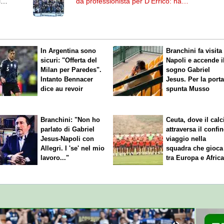
l
da professionista per D'Errico: ha
firmato fino al 2029
In Argentina sono
Branchini fa visita 
sicuri: "Offerta del
Napoli e accende i
Milan per Paredes".
sogno Gabriel
Intanto Bennacer
Jesus. Per la port
dice
au revoir
spunta Musso
Branchini: "Non ho
Ceuta, dove il calc
parlato di Gabriel
attraversa il confin
Jesus-Napoli con
viaggio nella
Allegri. I 'se' nel mio
squadra che gioca
lavoro..."
tra Europa e Afric