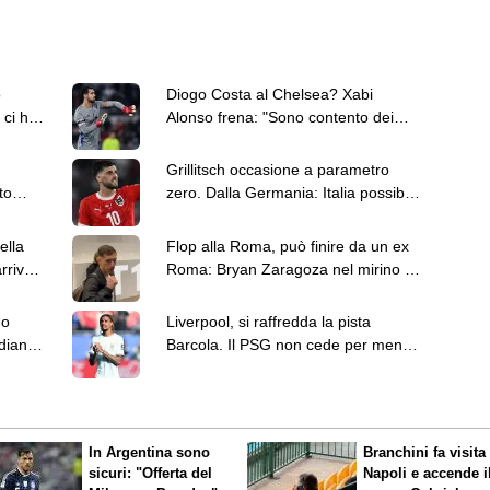
ò
Diogo Costa al Chelsea? Xabi
 ci ha
Alonso frena: "Sono contento dei
portieri che ho"
Grillitsch occasione a parametro
to
zero. Dalla Germania: Italia possibile
gico
destinazione
ella
Flop alla Roma, può finire da un ex
rrivo
Roma: Bryan Zaragoza nel mirino di
Monchi
no
Liverpool, si raffredda la pista
diana.
Barcola. Il PSG non cede per meno
di 160 milioni
In Argentina sono
Branchini fa visita 
sicuri: "Offerta del
Napoli e accende i