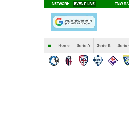
NETWORK
EVENTI LIVE
TMW RA
Home
Serie A
Serie B
Serie