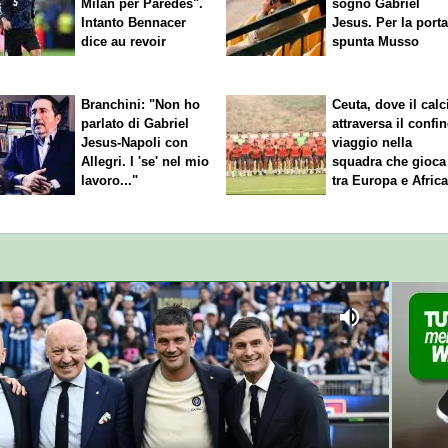
Milan per Paredes".
sogno Gabriel
Intanto Bennacer
Jesus. Per la port
dice
au revoir
spunta Musso
Branchini: "Non ho
Ceuta, dove il calc
parlato di Gabriel
attraversa il confin
Jesus-Napoli con
viaggio nella
Allegri. I 'se' nel mio
squadra che gioca
lavoro..."
tra Europa e Afric