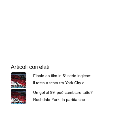
Articoli correlati
Finale da film in 5ᵃ serie inglese:
il testa a testa tra York City e
Rochdale deciso al 103'
Un gol al 99' può cambiare tutto?
Rochdale-York, la partita che
vale la promozione e tanto altro