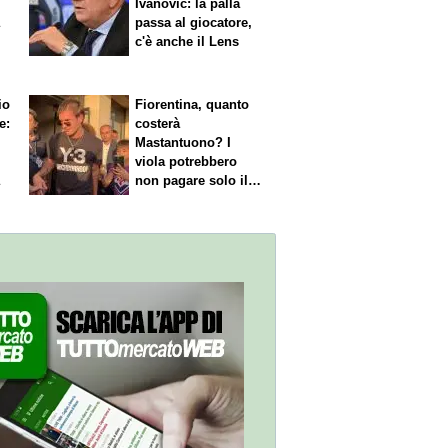
Ivanovic: la palla
a
passa al giocatore,
c'è anche il Lens
io
Fiorentina, quanto
e:
costerà
Mastantuono? I
viola potrebbero
a
non pagare solo il
60% dello stipendio