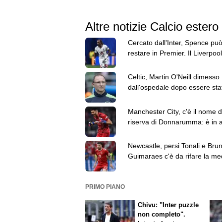
Altre notizie Calcio estero
Cercato dall'Inter, Spence pu
restare in Premier. Il Liverpool
messo gli occhi
Celtic, Martin O'Neill dimesso
dall'ospedale dopo essere sta
sottoposto a intervento chirur
Manchester City, c'è il nome d
riserva di Donnarumma: è in a
Geronimo Rulli
Newcastle, persi Tonali e Bru
Guimaraes c'è da rifare la me
Idea Hojbjerg
PRIMO PIANO
Chivu: "Inter puzzle
non completo".