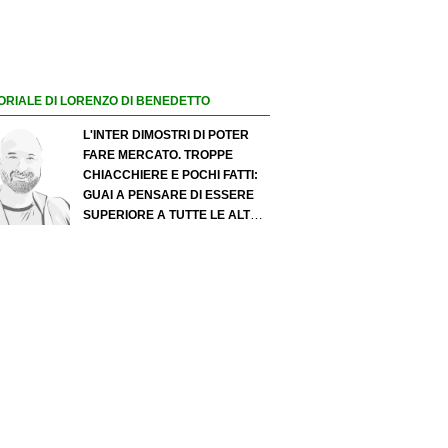
ORIALE DI LORENZO DI BENEDETTO
L'INTER DIMOSTRI DI POTER
FARE MERCATO. TROPPE
CHIACCHIERE E POCHI FATTI:
GUAI A PENSARE DI ESSERE
SUPERIORE A TUTTE LE ALTRE
A PRESCINDERE. JUVE, IL
PORTIERE PUÒ DIVENTARE UN
"PROBLEMA". MILAN-LEAO,
SERVE UNA DECISIONE NETTA