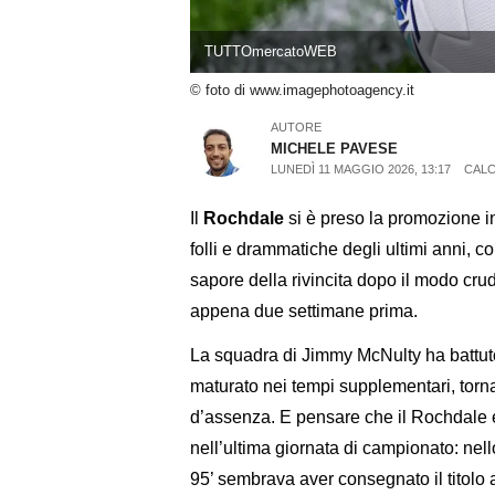
TUTTOmercatoWEB
© foto di www.imagephotoagency.it
AUTORE
MICHELE PAVESE
LUNEDÌ 11 MAGGIO 2026, 13:17
CALC
Il
Rochdale
si è preso la promozione in
folli e drammatiche degli ultimi anni,
sapore della rivincita dopo il modo crud
appena due settimane prima.
La squadra di Jimmy McNulty ha battuto
maturato nei tempi supplementari, torn
d’assenza. E pensare che il Rochdale e
nell’ultima giornata di campionato: nello
95’ sembrava aver consegnato il titolo 