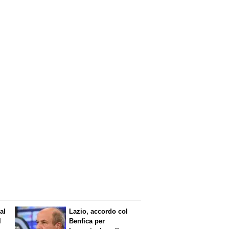
al
Lazio, accordo col
l
Benfica per