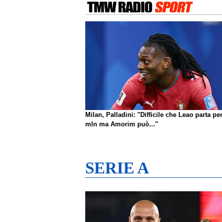
Milan, Palladini: "Difficile che Leao parta pe
mln ma Amorim può..."
SERIE A