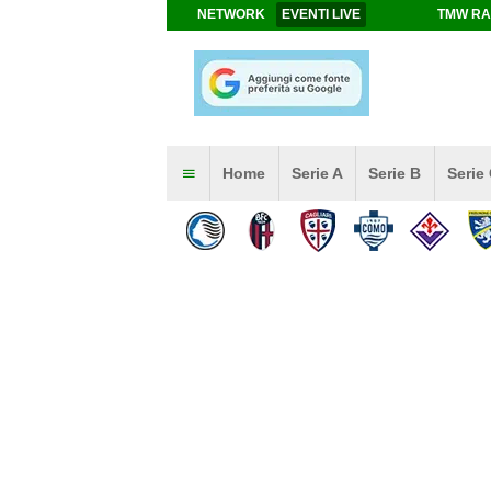
NETWORK
EVENTI LIVE
TMW RA
Home
Serie A
Serie B
Serie