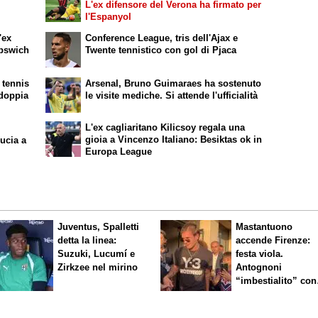
L'ex difensore del Verona ha firmato per
l'Espanyol
'ex
Conference League, tris dell'Ajax e
Ipswich
Twente tennistico con gol di Pjaca
 tennis
Arsenal, Bruno Guimaraes ha sostenuto
 doppia
le visite mediche. Si attende l'ufficialità
L'ex cagliaritano Kilicsoy regala una
gioia a Vincenzo Italiano: Besiktas ok in
ucia a
Europa League
Juventus, Spalletti
Mastantuono
detta la linea:
accende Firenze:
Suzuki, Lucumí e
festa viola.
Zirkzee nel mirino
Antognoni
“imbestialito” con
Commisso