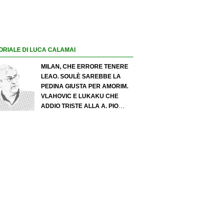
ORIALE DI LUCA CALAMAI
MILAN, CHE ERRORE TENERE
LEAO. SOULÈ SAREBBE LA
PEDINA GIUSTA PER AMORIM.
VLAHOVIC E LUKAKU CHE
ADDIO TRISTE ALLA A. PIO
ESPOSITO PUÒ SPOSTARE IL
VALORE DELL’INTER. COSA
CHIEDO A ZOLA