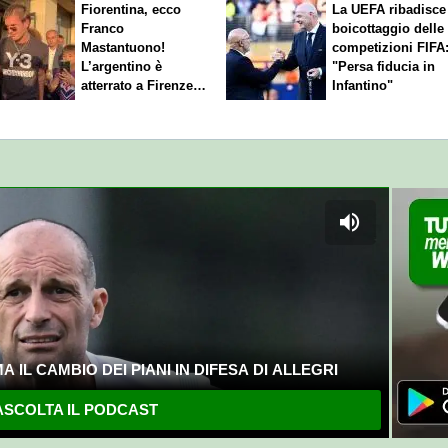
Fiorentina, ecco
La UEFA ribadisce 
Franco
boicottaggio delle
Mastantuono!
competizioni FIFA
L’argentino è
"Persa fiducia in
atterrato a Firenze,
Infantino"
entusiasmo viola
 IL CAMBIO DEI PIANI IN DIFESA DI ALLEGRI
SCOLTA IL PODCAST