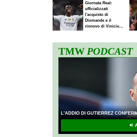
Giornata Real:
ufficializzati
l'acquisto di
Diomande e il
rinnovo di Vinicius.
Sfuma Rodri
TMW
PODCAST
L'ADDIO DI GUTIERREZ CONFERMA
A