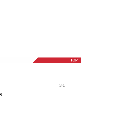
TOP
3-1
o)