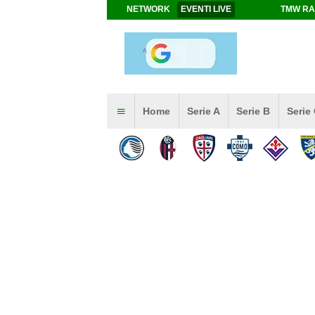
NETWORK
EVENTI LIVE
TMW RA
Home
Serie A
Serie B
Serie