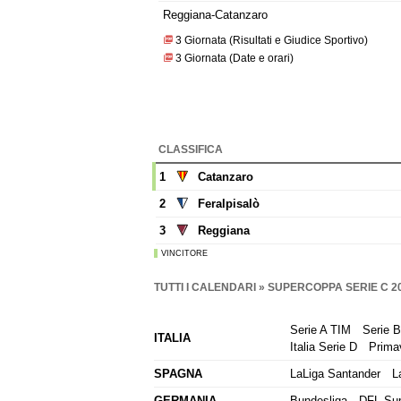
Reggiana-Catanzaro
3 Giornata (Risultati e Giudice Sportivo)
3 Giornata (Date e orari)
CLASSIFICA
1
Catanzaro
2
Feralpisalò
3
Reggiana
VINCITORE
TUTTI I CALENDARI
» SUPERCOPPA SERIE C 20
Serie A TIM
Serie 
ITALIA
Italia Serie D
Prima
SPAGNA
LaLiga Santander
L
GERMANIA
Bundesliga
DFL Su