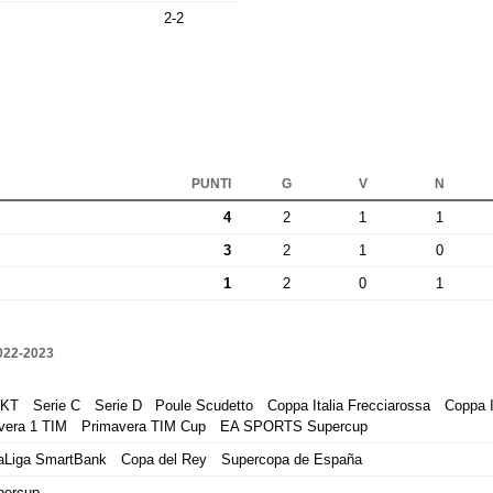
2-2
PUNTI
G
V
N
4
2
1
1
3
2
1
0
1
2
0
1
22-2023
BKT
Serie C
Serie D
Poule Scudetto
Coppa Italia Frecciarossa
Coppa I
vera 1 TIM
Primavera TIM Cup
EA SPORTS Supercup
aLiga SmartBank
Copa del Rey
Supercopa de España
percup