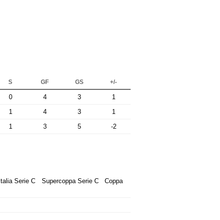
S
GF
GS
+/-
0
4
3
1
1
4
3
1
1
3
5
-2
talia Serie C
Supercoppa Serie C
Coppa