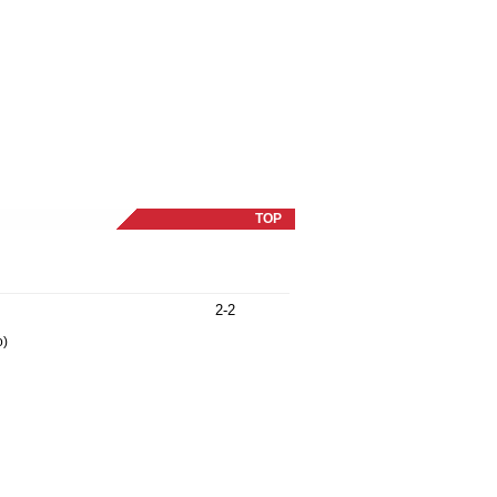
TOP
2-2
o)