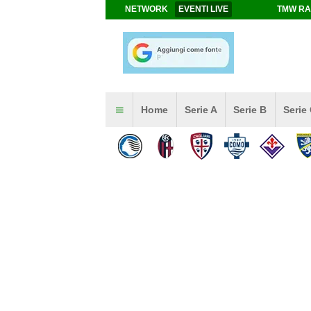
NETWORK
EVENTI LIVE
TMW RA
Home
Serie A
Serie B
Serie