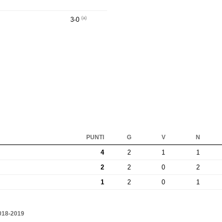
(a)
3-0
PUNTI
G
V
N
4
2
1
1
2
2
0
2
1
2
0
1
18-2019