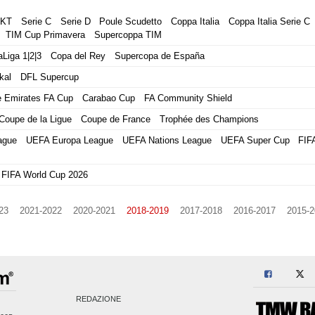
BKT
Serie C
Serie D
Poule Scudetto
Coppa Italia
Coppa Italia Serie C
TIM Cup Primavera
Supercoppa TIM
aLiga 1|2|3
Copa del Rey
Supercopa de España
kal
DFL Supercup
 Emirates FA Cup
Carabao Cup
FA Community Shield
Coupe de la Ligue
Coupe de France
Trophée des Champions
ague
UEFA Europa League
UEFA Nations League
UEFA Super Cup
FIF
FIFA World Cup 2026
23
2021-2022
2020-2021
2018-2019
2017-2018
2016-2017
2015-2
REDAZIONE