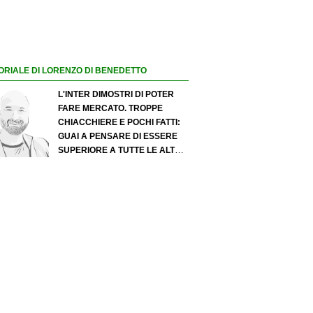
ORIALE DI LORENZO DI BENEDETTO
L'INTER DIMOSTRI DI POTER
FARE MERCATO. TROPPE
CHIACCHIERE E POCHI FATTI:
GUAI A PENSARE DI ESSERE
SUPERIORE A TUTTE LE ALTRE
A PRESCINDERE. JUVE, IL
PORTIERE PUÒ DIVENTARE UN
"PROBLEMA". MILAN-LEAO,
SERVE UNA DECISIONE NETTA