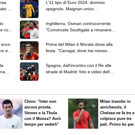
nsa:
L'11 tipo di Euro 2024: dominio
iato a
spagnolo, Maignan unico
rappresentante della Serie A
to
Inghilterra, Osman controcorrente:
he con
"Convincete Southgate a rimanere:
ci ha resi orgogliosi"
e ecco
Prima del Milan è Morata show alla
ino ed
festa: "Carvajal, dove hai messo
Musiala?"
la
Spagna, dall'incontro con il Re alle
una
strade di Madrid: foto e video della
festa
Chivu: "Inter non
Milan travolto in
ancora pronta.
amichevole, il
Stones e la Thula
Chelsea ne fa tre e
con il Monza? Avrò
colpisce pure tre
tempo per vederli"
pali. Primo ko per
Amorim