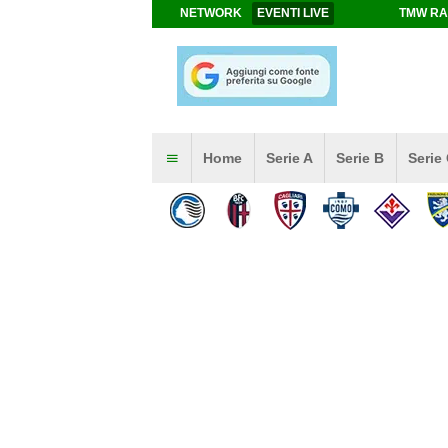
NETWORK
EVENTI LIVE
TMW RA
Home
Serie A
Serie B
Serie