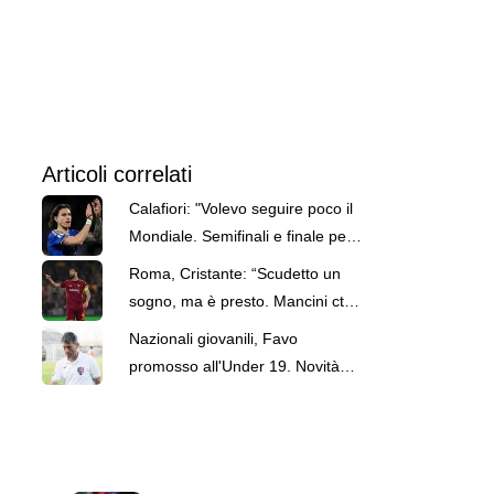
Articoli correlati
Calafiori: "Volevo seguire poco il
Mondiale. Semifinali e finale però
non potevo perdermele"
Roma, Cristante: “Scudetto un
sogno, ma è presto. Mancini ct?
L’obiettivo è rinascere”
Nazionali giovanili, Favo
promosso all'Under 19. Novità
Costantino in Under 16