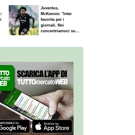
Juventus,
i:
McKennie: "Inter
i
favorita per i
giornali. Noi
concentriamoci sul
nostro gioco"