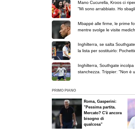
Mano Cucurella, Kroos ci ripe
"Mi sono arrabbiato. Ho sbagl
fidarmi di Taylor"
Mbappé alle firme, le prime fo
mentre svolge le visite medic
il Real Madrid
Inghilterra, se salta Southgat
la lista per sostituirlo: Pochett
altri 3 nomi
Inghilterra, Southgate incolpa 
stanchezza. Trippier: "Non è 
scusa"
PRIMO PIANO
Roma, Gasperini:
"Pessima partita.
Mercato? C'è ancora
bisogno di
qualcosa"