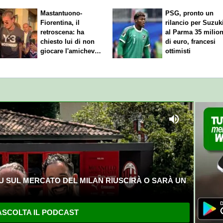
Mastantuono-
PSG, pronto un
Fiorentina, il
rilancio per Suzuk
retroscena: ha
al Parma 35 milion
chiesto lui di non
di euro, francesi
giocare l'amichevole
ottimisti
di sabato
U SUL MERCATO DEL MILAN RIUSCIRÀ O SARÀ UN
SCOLTA IL PODCAST