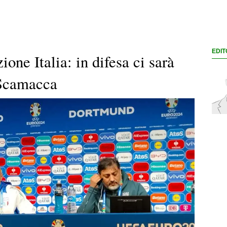
EDIT
one Italia: in difesa ci sarà
è Scamacca