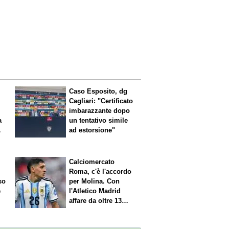
Caso Esposito, dg
Cagliari: "Certificato
imbarazzante dopo
a
un tentativo simile
ad estorsione"
Calciomercato
Roma, c'è l'accordo
so
per Molina. Con
è
l'Atletico Madrid
affare da oltre 13
milioni