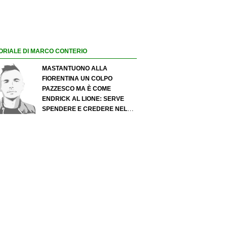
ORIALE DI MARCO CONTERIO
MASTANTUONO ALLA
FIORENTINA UN COLPO
PAZZESCO MA È COME
ENDRICK AL LIONE: SERVE
SPENDERE E CREDERE NELLO
SCOUTING PER I MIGLIORI
TALENTI. GIOVANI ITALIANI:
ATTENZIONE PERCHÉ
QUALCOSA STA CAMBIANDO
DAVVERO