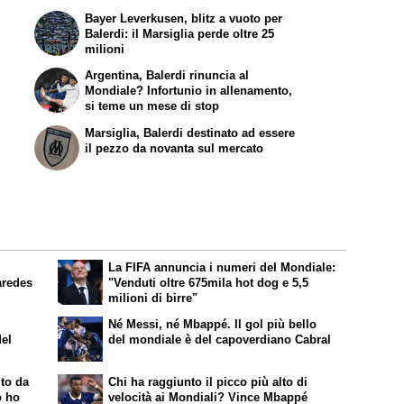
Bayer Leverkusen, blitz a vuoto per
Balerdi: il Marsiglia perde oltre 25
milioni
Argentina, Balerdi rinuncia al
Mondiale? Infortunio in allenamento,
si teme un mese di stop
Marsiglia, Balerdi destinato ad essere
il pezzo da novanta sul mercato
La FIFA annuncia i numeri del Mondiale:
aredes
"Venduti oltre 675mila hot dog e 5,5
milioni di birre"
Né Messi, né Mbappé. Il gol più bello
del
del mondiale è del capoverdiano Cabral
ito da
Chi ha raggiunto il picco più alto di
o ho
velocità ai Mondiali? Vince Mbappé