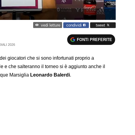
condividi
tweet
vedi letture
FONTI PREFERITE
IALI 2026
 dei giocatori che si sono infortunati proprio a
le e che salteranno il torneo si è aggiunto anche il
ique Marsiglia
Leonardo Balerdi
.