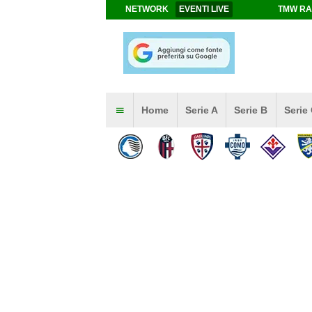
NETWORK
EVENTI LIVE
TMW RA
Home
Serie A
Serie B
Serie