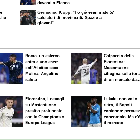
davanti a Elanga
ke
Germania, Klopp: "Ho già esaminato 57
nche
calciatori di movimenti. Spazio ai
giovani"
Roma, un esterno
Colpaccio della
entra e uno esce:
Fiorentina:
dall'Atletico ecco
Mastantuono
Molina, Angelino
ciliegina sulla tort
saluta
di un mercato da
sogno
Fiorentina, i dettagli
Lukaku non va in
su Mastantuono:
ritiro, il Napoli
prestito prolungato
conferma: permes
con la Champions o
concordato. Ma c'
Europa League
il mercato