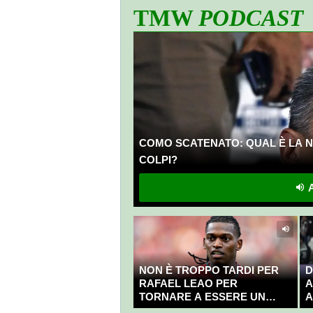
TMW
PODCAST
COMO SCATENATO: QUAL È LA N
COLPI?
A
NON È TROPPO TARDI PER
D
RAFAEL LEAO PER
A
TORNARE A ESSERE UN
A
CAMPIONE