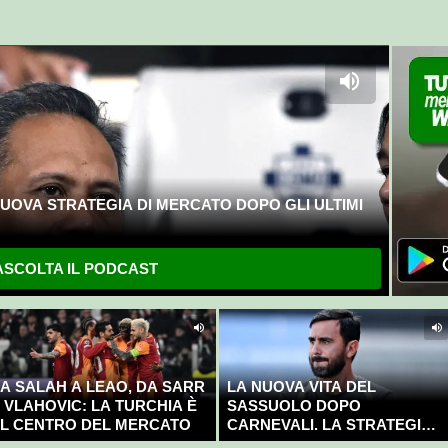
UOVA STRATEGIA DI MERCATO DOPO GLI ULTIMI
SCOLTA IL PODCAST
A SALAH A LEAO, DA SARR
LA NUOVA VITA DEL
 VLAHOVIC: LA TURCHIA È
SASSUOLO DOPO
L CENTRO DEL MERCATO
CARNEVALI. LA STRATEGIA È
GIÀ CHIARA E DECISA