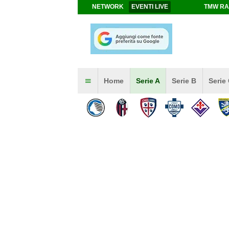
NETWORK
EVENTI LIVE
TMW RA
Home
Serie A
Serie B
Serie