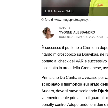
TUTTOmercatoWEB
© foto di www.imagephotoagency.it
AUTORE
YVONNE ALESSANDRO
DOMENICA 24 MAGGIO 2026, 22:38
S
È successo il putiferio a Cremona dopo 
ritardo microscopico su Douvikas, nell'a
portato al check del VAR e successivo r
il contatto in area della Cremonese, ass
Prima che Da Cunha si avviasse per calc
scoppiato il finimondo sul prato dell
Audero, dove si stava scaldando
Djuri
veementemente prima con il guardalinee e
penalty contro. Adoperando toni duri e 