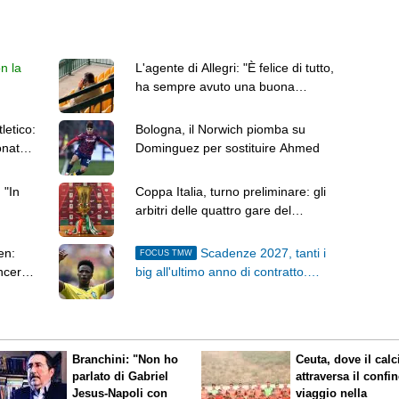
n la
L'agente di Allegri: "È felice di tutto,
ha sempre avuto una buona
opinione della squadra"
letico:
Bologna, il Norwich piomba su
onato a
Dominguez per sostituire Ahmed
 "In
Coppa Italia, turno preliminare: gli
arbitri delle quattro gare del
weekend
en:
Scadenze 2027, tanti i
FOCUS TMW
incere
big all'ultimo anno di contratto.
Vinicius rinnova e si toglie dalla lista
Branchini: "Non ho
Ceuta, dove il calc
parlato di Gabriel
attraversa il confin
Jesus-Napoli con
viaggio nella