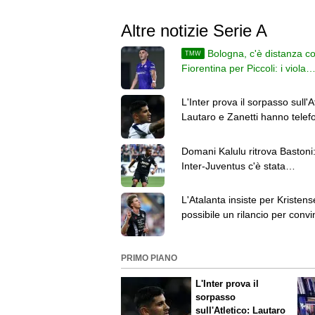
Altre notizie Serie A
Bologna, c'è distanza co
TMW
Fiorentina per Piccoli: i viola
vogliono 18-20 milioni di euro
L'Inter prova il sorpasso sull'At
Lautaro e Zanetti hanno telef
Romero
Domani Kalulu ritrova Bastoni:
Inter-Juventus c'è stata
un'ingiustizia, ma è calcio"
L'Atalanta insiste per Kristens
possibile un rilancio per conv
l'Udinese
PRIMO PIANO
L'Inter prova il
sorpasso
sull'Atletico: Lautaro