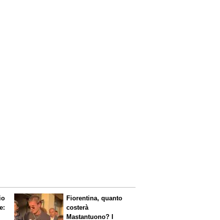
io
Fiorentina, quanto
e:
costerà
Mastantuono? I