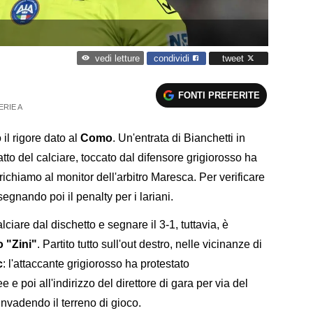
condividi
tweet
vedi letture
FONTI PREFERITE
ERIE A
il rigore dato al
Como
. Un'entrata di Bianchetti in
tto del calciare, toccato dal difensore grigiorosso ha
ichiamo al monitor dell'arbitro Maresca. Per verificare
egnando poi il penalty per i lariani.
iare dal dischetto e segnare il 3-1, tuttavia, è
o "Zini"
. Partito tutto sull'out destro, nelle vicinanze di
c
: l'attaccante grigiorosso ha protestato
 poi all'indirizzo del direttore di gara per via del
invadendo il terreno di gioco.