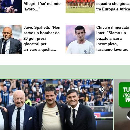
Allegri. I 'se' nel mio
squadra che gioca
lavoro..."
tra Europa e Afric
Juve, Spalletti: "Non
Chivu e il mercato
serve un bomber da
Inter: "Siamo un
20 gol, presi
puzzle ancora
giocatori per
incompleto,
arrivare a quella
lasciamo lavorare 
cifra"
nostri direttori"