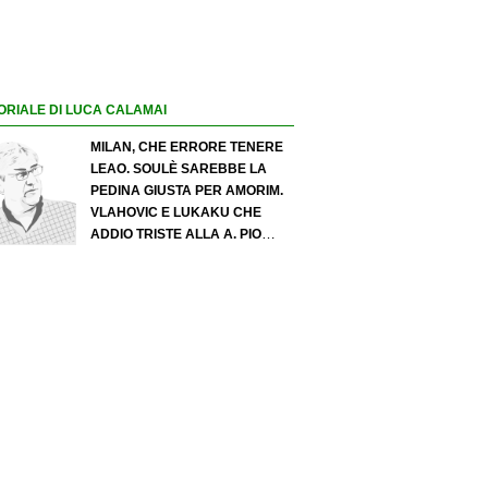
ORIALE DI LUCA CALAMAI
MILAN, CHE ERRORE TENERE
LEAO. SOULÈ SAREBBE LA
PEDINA GIUSTA PER AMORIM.
VLAHOVIC E LUKAKU CHE
ADDIO TRISTE ALLA A. PIO
ESPOSITO PUÒ SPOSTARE IL
VALORE DELL’INTER. COSA
CHIEDO A ZOLA