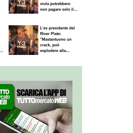
viola potrebbero
a
non pagare solo il
60% dello stipendio
L'ex presidente del
River Plate:
"Mastantuono un
crack, può
i
esplodere alla
Fiorentina"