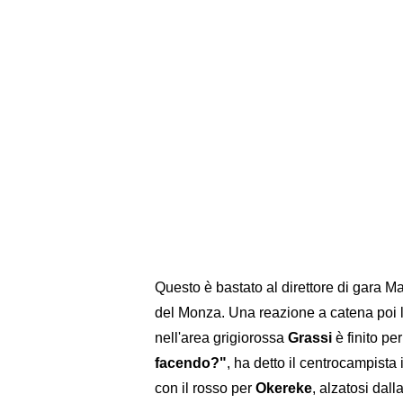
Questo è bastato al direttore di gara Ma
del Monza. Una reazione a catena poi l
nell'area grigiorossa
Grassi
è finito pe
facendo?"
, ha detto il centrocampista 
con il rosso per
Okereke
, alzatosi dal