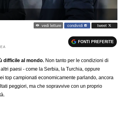
condividi
tweet
vedi letture
FONTI PREFERITE
E A
ù difficile al mondo.
Non tanto per le condizioni di
altri paesi - come la Serbia, la Turchia, oppure
 dei top campionati economicamente parlando, ancora
ltati peggiori, ma che sopravvive con un proprio
tà.