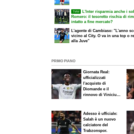
L'Inter risparmia anche i sol
TMW
Romero: il tesoretto rischia di ri
intatto a fine mercato?
L'agente di Cambiaso: "L'anno s
vicino al City. O va in una top o r
alla Juve"
PRIMO PIANO
Giornata Real:
ufficializzati
l'acquisto di
Diomande e il
rinnovo di Vinicius.
Sfuma Rodri
Adesso è ufficiale:
Salah è un nuovo
calciatore del
Trabzonspor.