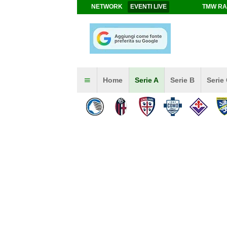
NETWORK
EVENTI LIVE
TMW RA
Home
Serie A
Serie B
Serie