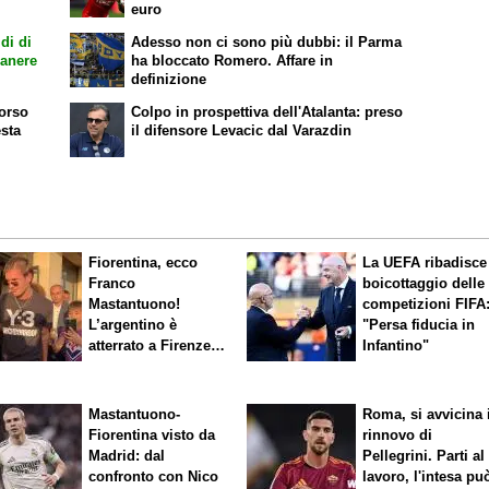
euro
di di
Adesso non ci sono più dubbi: il Parma
manere
ha bloccato Romero. Affare in
definizione
corso
Colpo in prospettiva dell'Atalanta: preso
esta
il difensore Levacic dal Varazdin
Fiorentina, ecco
La UEFA ribadisce 
Franco
boicottaggio delle
Mastantuono!
competizioni FIFA
L’argentino è
"Persa fiducia in
atterrato a Firenze,
Infantino"
entusiasmo viola
Mastantuono-
Roma, si avvicina 
Fiorentina visto da
rinnovo di
Madrid: dal
Pellegrini. Parti al
confronto con Nico
lavoro, l'intesa pu