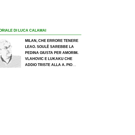
ORIALE DI LUCA CALAMAI
MILAN, CHE ERRORE TENERE
LEAO. SOULÈ SAREBBE LA
PEDINA GIUSTA PER AMORIM.
VLAHOVIC E LUKAKU CHE
ADDIO TRISTE ALLA A. PIO
ESPOSITO PUÒ SPOSTARE IL
VALORE DELL’INTER. COSA
CHIEDO A ZOLA