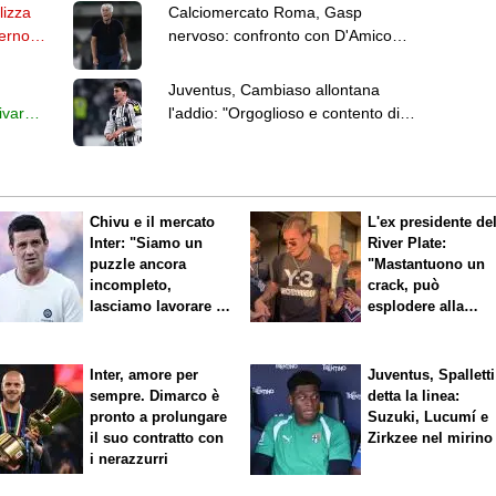
lizza
Calciomercato Roma, Gasp
terno
nervoso: confronto con D'Amico
dietro l'intervista saltata
Juventus, Cambiaso allontana
ivare
l'addio: "Orgoglioso e contento di
giocare qui"
Chivu e il mercato
L'ex presidente de
Inter: "Siamo un
River Plate:
puzzle ancora
"Mastantuono un
incompleto,
crack, può
lasciamo lavorare i
esplodere alla
nostri direttori"
Fiorentina"
Inter, amore per
Juventus, Spalletti
sempre. Dimarco è
detta la linea:
pronto a prolungare
Suzuki, Lucumí e
il suo contratto con
Zirkzee nel mirino
i nerazzurri