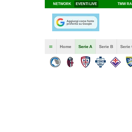
NETWORK
EVENTI LIVE
TMW RA
Home
Serie A
Serie B
Serie