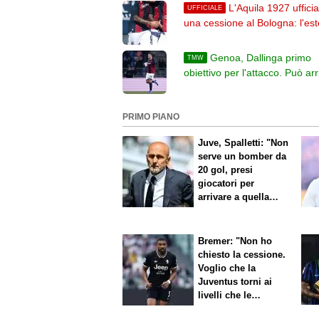
L'Aquila 1927 ufficia
UFFICIALE
una cessione al Bologna: l'es
Trifelli è rossoblù
Genoa, Dallinga primo
TMW
obiettivo per l'attacco. Può arr
se Piccoli andrà al Bologna
PRIMO PIANO
Juve, Spalletti: "Non
serve un bomber da
20 gol, presi
giocatori per
arrivare a quella
cifra"
Bremer: "Non ho
chiesto la cessione.
Voglio che la
Juventus torni ai
livelli che le
competono"