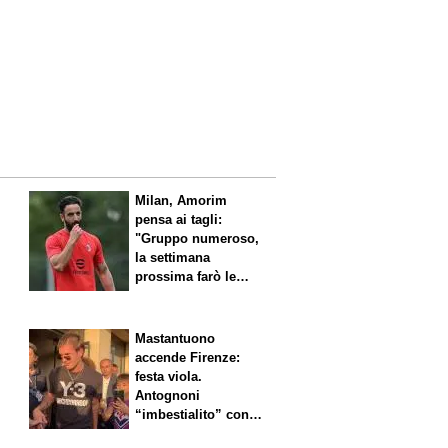
l
Milan, Amorim
pensa ai tagli:
"Gruppo numeroso,
la settimana
prossima farò le
scelte"
Mastantuono
accende Firenze:
festa viola.
Antognoni
“imbestialito” con
Commisso