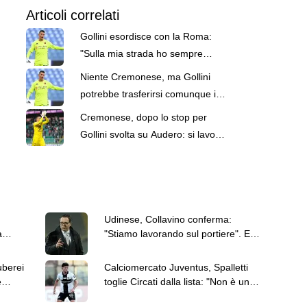
Articoli correlati
Gollini esordisce con la Roma:
"Sulla mia strada ho sempre
accettato ogni sfida. Senza
Niente Cremonese, ma Gollini
paura"
potrebbe trasferirsi comunque in
Serie A. C'è il Sassuolo
Cremonese, dopo lo stop per
Gollini svolta su Audero: si lavora
per chiudere
Udinese, Collavino conferma:
a
"Stiamo lavorando sul portiere". Ed
elogia l'ex Lucca
uberei
Calciomercato Juventus, Spalletti
e
toglie Circati dalla lista: "Non è un
obiettivo"