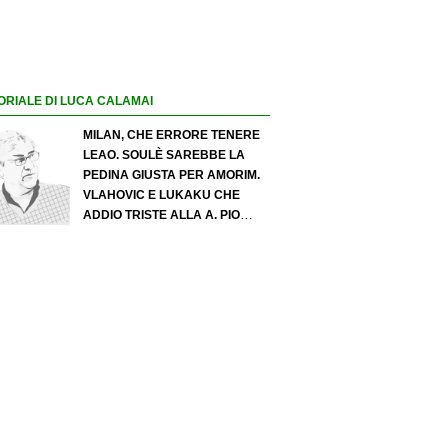
ORIALE DI LUCA CALAMAI
MILAN, CHE ERRORE TENERE
LEAO. SOULÈ SAREBBE LA
PEDINA GIUSTA PER AMORIM.
VLAHOVIC E LUKAKU CHE
ADDIO TRISTE ALLA A. PIO
ESPOSITO PUÒ SPOSTARE IL
VALORE DELL’INTER. COSA
CHIEDO A ZOLA