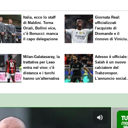
Italia, ecco lo staff
Giornata Real:
di Maldini. Torna
ufficializzati
Oriali, Bollini vice,
l'acquisto di
c’è Bonucci: manca
Diomande e il
il capo delegazione
rinnovo di Viniciu
Sfuma Rodri
Milan-Galatasaray, la
Adesso è ufficiale:
trattativa per Leao
Salah è un nuovo
entra nel vivo: c'è
calciatore del
distanza e i turchi
Trabzonspor.
hanno un'alternativa
L'annuncio social
del club