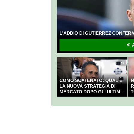
L'ADDIO DI GUTIERREZ CONFERMA
A
COMO SCATENATO: QUAL È
N
LA NUOVA STRATEGIA DI
R
MERCATO DOPO GLI ULTIMI
T
COLPI?
C