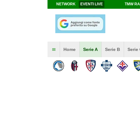
NETWORK
EVENTI LIVE
TMW RA
Home
Serie A
Serie B
Serie