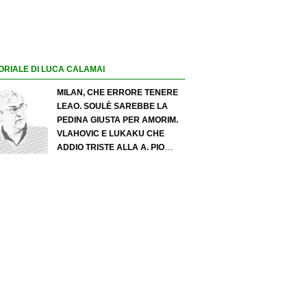
ORIALE DI LUCA CALAMAI
MILAN, CHE ERRORE TENERE
LEAO. SOULÈ SAREBBE LA
PEDINA GIUSTA PER AMORIM.
VLAHOVIC E LUKAKU CHE
ADDIO TRISTE ALLA A. PIO
ESPOSITO PUÒ SPOSTARE IL
VALORE DELL’INTER. COSA
CHIEDO A ZOLA