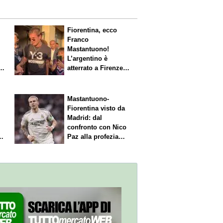
Fiorentina, ecco
Franco
Mastantuono!
L’argentino è
s.
atterrato a Firenze,
entusiasmo viola
Mastantuono-
Fiorentina visto da
Madrid: dal
confronto con Nico
Paz alla profezia
sulla Serie A