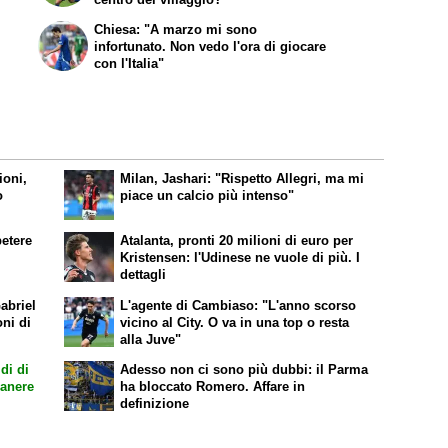
Chiesa: "A marzo mi sono
infortunato. Non vedo l'ora di giocare
con l'Italia"
ioni,
Milan, Jashari: "Rispetto Allegri, ma mi
o
piace un calcio più intenso"
petere
Atalanta, pronti 20 milioni di euro per
Kristensen: l'Udinese ne vuole di più. I
dettagli
abriel
L'agente di Cambiaso: "L'anno scorso
oni di
vicino al City. O va in una top o resta
alla Juve"
di di
Adesso non ci sono più dubbi: il Parma
manere
ha bloccato Romero. Affare in
definizione