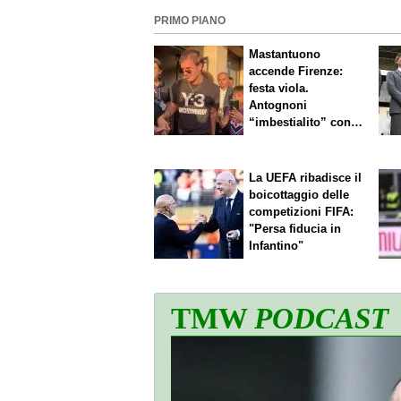
PRIMO PIANO
Mastantuono
accende Firenze:
festa viola.
Antognoni
“imbestialito” con
Commisso
La UEFA ribadisce il
boicottaggio delle
competizioni FIFA:
"Persa fiducia in
Infantino"
TMW
PODCAST