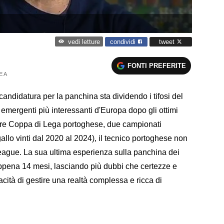
condividi
tweet
vedi letture
FONTI PREFERITE
E A
candidatura per la panchina sta dividendo i tifosi del
 emergenti più interessanti d'Europa dopo gli ottimi
a (tre Coppa di Lega portoghese, due campionati
lo vinti dal 2020 al 2024), il tecnico portoghese non
r League. La sua ultima esperienza sulla panchina dei
appena 14 mesi, lasciando più dubbi che certezze e
cità di gestire una realtà complessa e ricca di