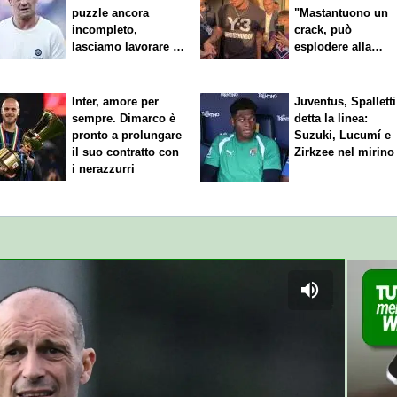
puzzle ancora
"Mastantuono un
incompleto,
crack, può
lasciamo lavorare i
esplodere alla
nostri direttori"
Fiorentina"
Inter, amore per
Juventus, Spalletti
sempre. Dimarco è
detta la linea:
pronto a prolungare
Suzuki, Lucumí e
il suo contratto con
Zirkzee nel mirino
i nerazzurri