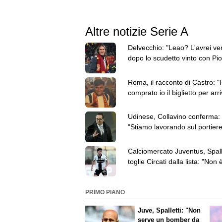
Altre notizie Serie A
Delvecchio: "Leao? L'avrei ve
dopo lo scudetto vinto con Piol
Inter da ringiovanire"
Roma, il racconto di Castro: "
comprato io il biglietto per arr
Termini"
Udinese, Collavino conferma:
"Stiamo lavorando sul portiere
elogia l'ex Lucca
Calciomercato Juventus, Spall
toglie Circati dalla lista: "Non 
obiettivo"
PRIMO PIANO
Juve, Spalletti: "Non
serve un bomber da