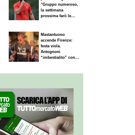
"Gruppo numeroso,
la settimana
prossima farò le
scelte"
Mastantuono
accende Firenze:
festa viola.
Antognoni
“imbestialito” con
Commisso