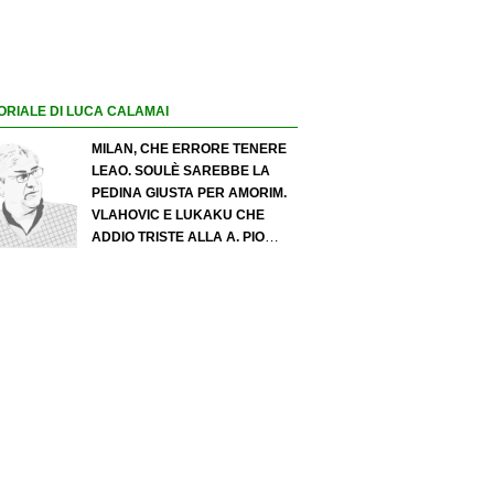
ORIALE DI LUCA CALAMAI
MILAN, CHE ERRORE TENERE
LEAO. SOULÈ SAREBBE LA
PEDINA GIUSTA PER AMORIM.
VLAHOVIC E LUKAKU CHE
ADDIO TRISTE ALLA A. PIO
ESPOSITO PUÒ SPOSTARE IL
VALORE DELL’INTER. COSA
CHIEDO A ZOLA