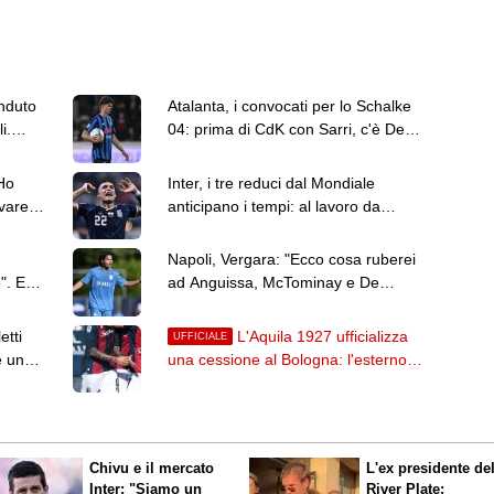
nduto
Atalanta, i convocati per lo Schalke
i.
04: prima di CdK con Sarri, c'è De
Roon
Ho
Inter, i tre reduci dal Mondiale
ivare a
anticipano i tempi: al lavoro da
domenica
Napoli, Vergara: "Ecco cosa ruberei
". Ed
ad Anguissa, McTominay e De
Bruyne"
etti
L'Aquila 1927 ufficializza
UFFICIALE
è un
una cessione al Bologna: l'esterno
Trifelli è rossoblù
Chivu e il mercato
L'ex presidente de
Inter: "Siamo un
River Plate: