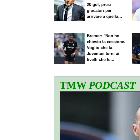
20 gol, presi
giocatori per
arrivare a quella
cifra"
Bremer: "Non ho
chiesto la cessione.
Voglio che la
Juventus torni ai
livelli che le
competono"
TMW
PODCAST