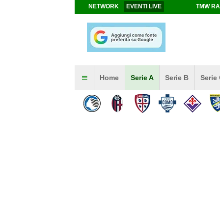
NETWORK
EVENTI LIVE
TMW RA
Home
Serie A
Serie B
Serie