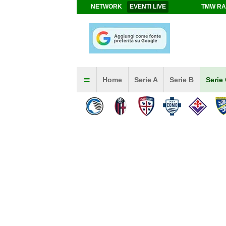
NETWORK
EVENTI LIVE
TMW RA
Home
Serie A
Serie B
Serie