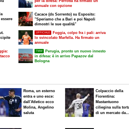
più"
per la difesa: Perrotta ha firmato un
annuale con opzione
la
Cacace (ds Sorrento) su Esposito:
 essere
"Speriamo che a Bari e poi Napoli
dimostri le sue qualità"
ut.
Foggia, colpo fra i pali: arriva
UFFICIALE
cipite
lo svincolato Marfella. Ha firmato un
annuale
ggia:
Perugia, pronto un nuovo innesto
TMW
ttacco
in difesa: è in arrivo Papazov dal
Bologna
Roma, un esterno
Colpaccio della
entra e uno esce:
Fiorentina:
dall'Atletico ecco
Mastantuono
Molina, Angelino
ciliegina sulla tort
saluta
di un mercato da
sogno