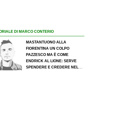
ORIALE DI MARCO CONTERIO
MASTANTUONO ALLA
FIORENTINA UN COLPO
PAZZESCO MA È COME
ENDRICK AL LIONE: SERVE
SPENDERE E CREDERE NELLO
SCOUTING PER I MIGLIORI
TALENTI. GIOVANI ITALIANI:
ATTENZIONE PERCHÉ
QUALCOSA STA CAMBIANDO
DAVVERO