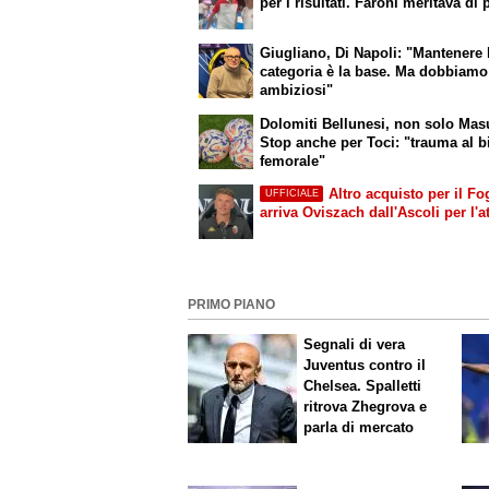
per i risultati. Faroni meritava di 
Giugliano, Di Napoli: "Mantenere 
categoria è la base. Ma dobbiamo
ambiziosi"
Dolomiti Bellunesi, non solo Mas
Stop anche per Toci: "trauma al bi
femorale"
Altro acquisto per il Fo
UFFICIALE
arriva Oviszach dall'Ascoli per l'a
PRIMO PIANO
Segnali di vera
Juventus contro il
Chelsea. Spalletti
ritrova Zhegrova e
parla di mercato