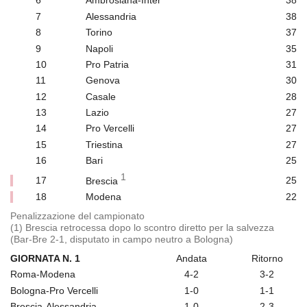
6
Ambrosiana-Inter
38
7
Alessandria
38
8
Torino
37
9
Napoli
35
10
Pro Patria
31
11
Genova
30
12
Casale
28
13
Lazio
27
14
Pro Vercelli
27
15
Triestina
27
16
Bari
25
1
17
Brescia
25
18
Modena
22
Penalizzazione del campionato
(1) Brescia retrocessa dopo lo scontro diretto per la salvezza
(Bar-Bre 2-1, disputato in campo neutro a Bologna)
GIORNATA N. 1
Andata
Ritorno
Roma-Modena
4-2
3-2
Bologna-Pro Vercelli
1-0
1-1
Brescia-Alessandria
1-0
2-3