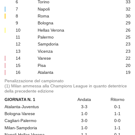
6
Torino
33
7
Napoli
32
8
Roma
30
9
Bologna
29
10
Hellas Verona
26
11
Palermo
25
12
Sampdoria
23
13
Vicenza
23
14
Varese
22
15
Pisa
20
16
Atalanta
19
Penalizzazione del campionato
(1) Milan ammessa alla Champions League in quanto detentrice
della precedente edizione
GIORNATA N. 1
Andata
Ritorno
Atalanta-Juventus
3-3
0-1
Bologna-Varese
1-0
1-1
Cagliari-Palermo
3-0
0-0
Milan-Sampdoria
1-0
1-1
Napoli-Hellas Verona
1-1
0-1