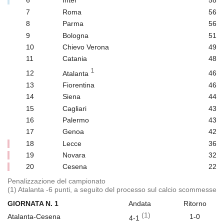
6
Inter
58
7
Roma
56
8
Parma
56
9
Bologna
51
10
Chievo Verona
49
11
Catania
48
1
12
Atalanta
46
13
Fiorentina
46
14
Siena
44
15
Cagliari
43
16
Palermo
43
17
Genoa
42
18
Lecce
36
19
Novara
32
20
Cesena
22
Penalizzazione del campionato
(1) Atalanta -6 punti, a seguito del processo sul calcio scommesse
GIORNATA N. 1
Andata
Ritorno
(1)
Atalanta-Cesena
1-0
4-1