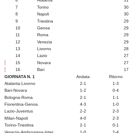
6
Atalanta
31
7
Torino
30
8
Napoli
30
9
Triestina
29
10
Genoa
29
11
Roma
29
12
Venezia
29
13
Livorno
28
14
Lazio
27
15
Novara
27
16
Bari
17
GIORNATA N. 1
Andata
Ritorno
Atalanta-Livorno
2-1
1-3
Bari-Novara
1-2
0-4
Bologna-Roma
2-1
1-1
Fiorentina-Genoa
4-3
1-0
Lazio-Juventus
2-2
2-3
Milan-Napoli
4-0
2-3
Torino-Triestina
2-1
0-1
Venezia-Ambrosiana-Inter
1-0
2-4