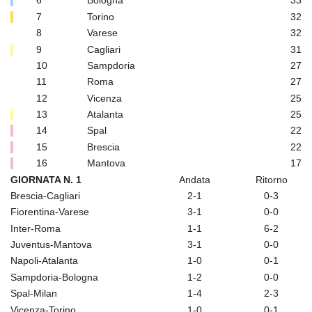
6
Bologna
33
7
Torino
32
8
Varese
32
9
Cagliari
31
10
Sampdoria
27
11
Roma
27
12
Vicenza
25
13
Atalanta
25
14
Spal
22
15
Brescia
22
16
Mantova
17
GIORNATA N. 1
Andata
Ritorno
Brescia-Cagliari
2-1
0-3
Fiorentina-Varese
3-1
0-0
Inter-Roma
1-1
6-2
Juventus-Mantova
3-1
0-0
Napoli-Atalanta
1-0
0-1
Sampdoria-Bologna
1-2
0-0
Spal-Milan
1-4
2-3
Vicenza-Torino
1-0
0-1