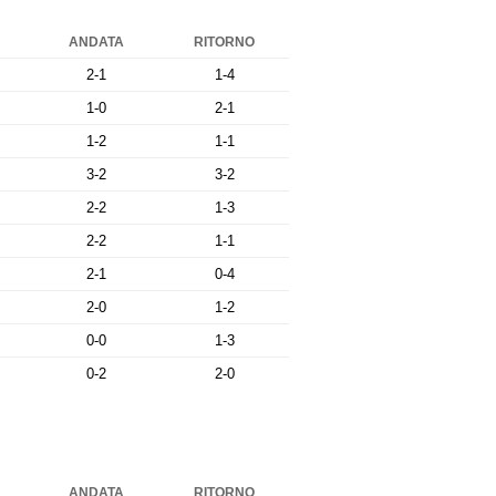
ANDATA
RITORNO
2-1
1-4
1-0
2-1
1-2
1-1
3-2
3-2
2-2
1-3
2-2
1-1
2-1
0-4
2-0
1-2
0-0
1-3
0-2
2-0
ANDATA
RITORNO