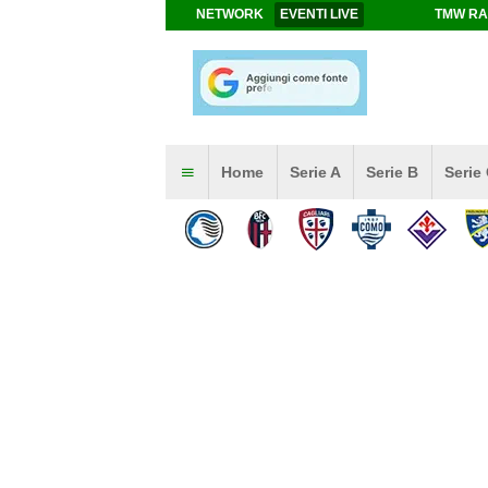
NETWORK
EVENTI LIVE
TMW RA
Home
Serie A
Serie B
Serie