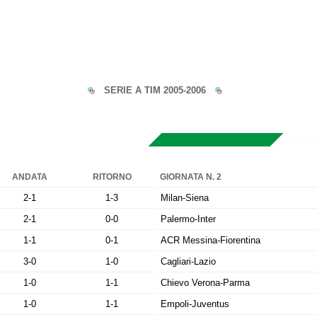
SERIE A TIM 2005-2006
ANDATA
RITORNO
GIORNATA N. 2
2-1
1-3
Milan-Siena
2-1
0-0
Palermo-Inter
1-1
0-1
ACR Messina-Fiorentina
3-0
1-0
Cagliari-Lazio
1-0
1-1
Chievo Verona-Parma
1-0
1-1
Empoli-Juventus