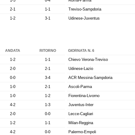
1-3
0-4
Roma-Parma
2-1
1-1
Treviso-Sampdoria
1-2
3-1
Udinese-Juventus
ANDATA
RITORNO
GIORNATA N. 6
1-2
1-1
Chievo Verona-Treviso
2-0
2-1
Udinese-Lazio
0-0
3-4
ACR Messina-Sampdoria
1-0
2-1
Ascoli-Parma
1-0
1-2
Fiorentina-Livorno
4-2
1-3
Juventus-Inter
2-0
0-0
Lecce-Cagliari
1-2
1-1
Milan-Reggina
4-2
0-0
Palermo-Empoli