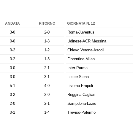
ANDATA
RITORNO
GIORNATA N. 12
3-0
2-0
Roma-Juventus
0-0
1-3
Udinese-ACR Messina
0-2
1-2
Chievo Verona-Ascoli
0-2
1-3
Fiorentina-Milan
0-0
2-1
Inter-Parma
3-0
3-1
Lecce-Siena
5-1
4-0
Livorno-Empoli
0-2
2-0
Reggina-Cagliari
2-0
2-1
Sampdoria-Lazio
0-1
1-4
Treviso-Palermo