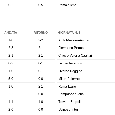
0-2
0-5
Roma-Siena
ANDATA
RITORNO
GIORNATA N. 8
1-0
2-2
ACR Messina-Ascoli
2-3
2-1
Fiorentina-Parma
2-1
2-1
Chievo Verona-Cagliari
0-2
0-1
Lecce-Juventus
1-0
0-1
Livorno-Reggina
5-0
0-0
Milan-Palermo
1-0
2-1
Roma-Lazio
2-2
0-0
Sampdoria-Siena
1-1
1-0
Treviso-Empoli
2-0
0-0
Udinese-Inter