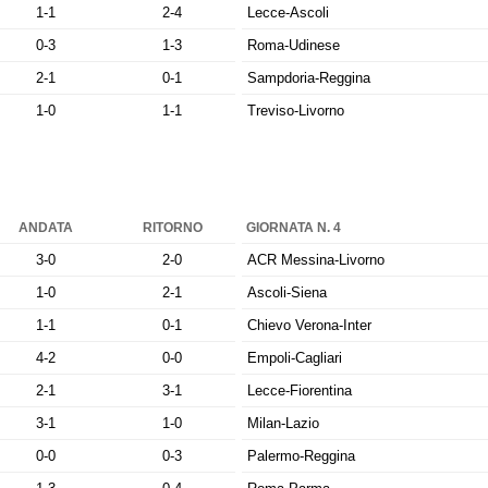
1-1
2-4
Lecce-Ascoli
0-3
1-3
Roma-Udinese
2-1
0-1
Sampdoria-Reggina
1-0
1-1
Treviso-Livorno
ANDATA
RITORNO
GIORNATA N. 4
3-0
2-0
ACR Messina-Livorno
1-0
2-1
Ascoli-Siena
1-1
0-1
Chievo Verona-Inter
4-2
0-0
Empoli-Cagliari
2-1
3-1
Lecce-Fiorentina
3-1
1-0
Milan-Lazio
0-0
0-3
Palermo-Reggina