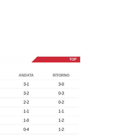
TOP
ANDATA
RITORNO
3-1
3-0
3-2
0-3
2-2
0-2
1-1
1-1
1-0
1-2
0-4
1-2