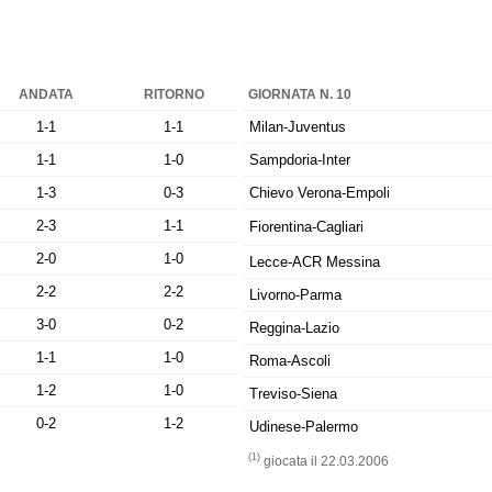
ANDATA
RITORNO
GIORNATA N. 10
1-1
1-1
Milan-Juventus
1-1
1-0
Sampdoria-Inter
1-3
0-3
Chievo Verona-Empoli
2-3
1-1
Fiorentina-Cagliari
2-0
1-0
Lecce-ACR Messina
2-2
2-2
Livorno-Parma
3-0
0-2
Reggina-Lazio
1-1
1-0
Roma-Ascoli
1-2
1-0
Treviso-Siena
0-2
1-2
Udinese-Palermo
(1)
giocata il 22.03.2006