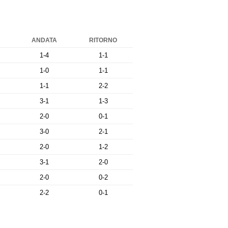
ANDATA
RITORNO
1-4
1-1
1-0
1-1
1-1
2-2
3-1
1-3
2-0
0-1
3-0
2-1
2-0
1-2
3-1
2-0
2-0
0-2
2-2
0-1