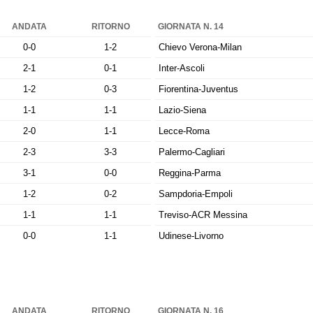
ANDATA
RITORNO
GIORNATA N. 14
0-0
1-2
Chievo Verona-Milan
2-1
0-1
Inter-Ascoli
1-2
0-3
Fiorentina-Juventus
1-1
1-1
Lazio-Siena
2-0
1-1
Lecce-Roma
2-3
3-3
Palermo-Cagliari
3-1
0-0
Reggina-Parma
1-2
0-2
Sampdoria-Empoli
1-1
1-1
Treviso-ACR Messina
0-0
1-1
Udinese-Livorno
ANDATA
RITORNO
GIORNATA N. 16