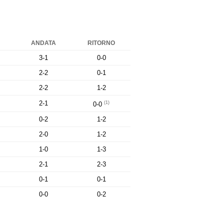
ANDATA
RITORNO
3-1
0-0
2-2
0-1
2-2
1-2
2-1
(1)
0-0
0-2
1-2
2-0
1-2
1-0
1-3
2-1
2-3
0-1
0-1
0-0
0-2