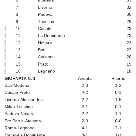
6
Modena
35
7
Livorno
32
8
Padova
30
9
Triestina
29
10
Casale
23
11
La Dominante
23
12
Novara
23
13
Bari
22
14
Atalanta
20
15
Prato
19
16
Legnano
18
GIORNATA N. 1
Andata
Ritorno
Bari-Modena
2-3
1-2
Casale-Prato
4-2
0-3
Livorno-Alessandria
2-2
1-5
Milan-Triestina
2-1
0-1
Padova-Novara
2-2
1-1
Pro Patria-Atalanta
2-0
0-0
Roma-Legnano
4-1
2-1
Torino-La Dominante
8-1
1-1