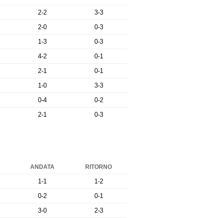
2-2
3-3
2-0
0-3
1-3
0-3
4-2
0-1
2-1
0-1
1-0
3-3
0-4
0-2
2-1
0-3
ANDATA
RITORNO
1-1
1-2
0-2
0-1
3-0
2-3