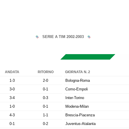
SERIE A TIM 2002-2003
ANDATA
RITORNO
GIORNATA N. 2
1-3
2-0
Bologna-Roma
3-0
0-1
Como-Empoli
3-4
0-3
Inter-Torino
1-0
0-1
Modena-Milan
4-3
1-1
Brescia-Piacenza
0-1
0-2
Juventus-Atalanta