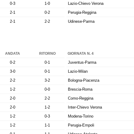
0-3
1-0
Lazio-Chievo Verona
2-1
0-2
Perugia-Reggina
2-1
2-2
Udinese-Parma
ANDATA
RITORNO
GIORNATA N. 4
0-2
0-1
Juventus-Parma
3-0
0-1
Lazio-Milan
2-2
3-2
Bologna-Piacenza
1-2
0-0
Brescia-Roma
2-0
2-2
Como-Reggina
2-0
1-2
Inter-Chievo Verona
1-2
0-3
Modena-Torino
1-2
1-1
Perugia-Empoli