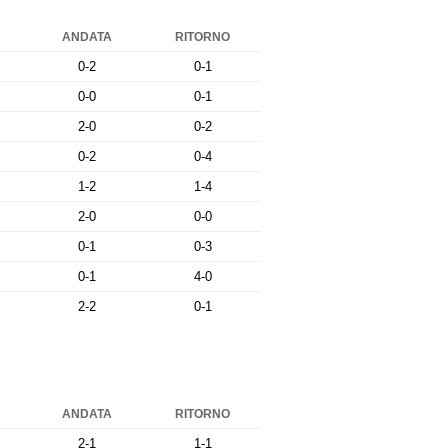
ANDATA
RITORNO
0-2
0-1
0-0
0-1
2-0
0-2
0-2
0-4
1-2
1-4
2-0
0-0
0-1
0-3
0-1
4-0
2-2
0-1
ANDATA
RITORNO
2-1
1-1