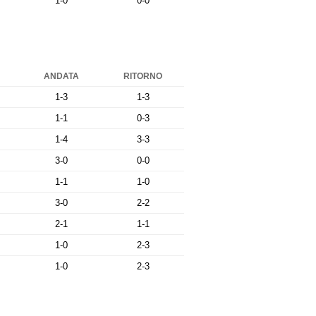
1-0
0-0
ANDATA
RITORNO
1-3
1-3
1-1
0-3
1-4
3-3
3-0
0-0
1-1
1-0
3-0
2-2
2-1
1-1
1-0
2-3
1-0
2-3