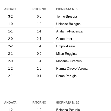
ANDATA
RITORNO
GIORNATA N. 8
3-2
0-0
Torino-Brescia
1-0
1-0
Udinese-Bologna
1-1
1-1
Atalanta-Piacenza
2-0
2-1
Como-Inter
2-2
1-1
Empoli-Lazio
2-1
0-0
Milan-Reggina
2-0
1-1
Modena-Juventus
1-2
1-3
Parma-Chievo Verona
2-1
0-1
Roma-Perugia
ANDATA
RITORNO
GIORNATA N. 10
1-2
1-2
Bologna-Perugia