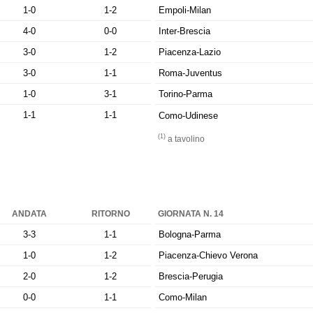
1-0
1-2
Empoli-Milan
4-0
0-0
Inter-Brescia
3-0
1-2
Piacenza-Lazio
3-0
1-1
Roma-Juventus
1-0
3-1
Torino-Parma
1-1
1-1
Como-Udinese
(1)
a tavolino
ANDATA
RITORNO
GIORNATA N. 14
3-3
1-1
Bologna-Parma
1-0
1-2
Piacenza-Chievo Verona
2-0
1-2
Brescia-Perugia
0-0
1-1
Como-Milan