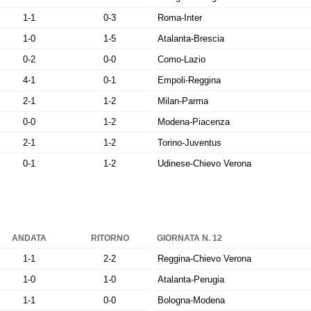
1-1
0-3
Roma-Inter
1-0
1-5
Atalanta-Brescia
0-2
0-0
Como-Lazio
4-1
0-1
Empoli-Reggina
2-1
1-2
Milan-Parma
0-0
1-2
Modena-Piacenza
2-1
1-2
Torino-Juventus
0-1
1-2
Udinese-Chievo Verona
ANDATA
RITORNO
GIORNATA N. 12
1-1
2-2
Reggina-Chievo Verona
1-0
1-0
Atalanta-Perugia
1-1
0-0
Bologna-Modena