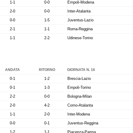
1-1
0-0
Empoli-Modena
2-0
0-0
Inter-Atalanta
0-0
1-5
Juventus-Lazio
2-1
1-1
Roma-Reggina
1-1
2-2
Udinese-Torino
ANDATA
RITORNO
GIORNATA N. 16
0-1
1-2
Brescia-Lazio
0-1
1-3
Empoli-Torino
2-2
0-0
Bologna-Milan
2-0
4-2
Como-Atalanta
1-1
2-0
Inter-Modena
0-0
0-1
Juventus-Reggina
1-2
1-1
Piacenza-Parma