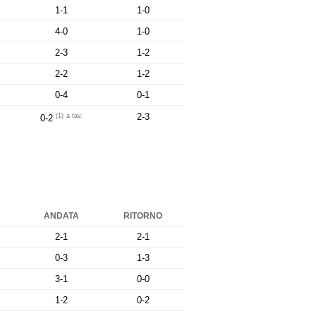
1-1
1-0
4-0
1-0
2-3
1-2
2-2
1-2
0-4
0-1
2-3
(1)
a tav.
0-2
ANDATA
RITORNO
2-1
2-1
0-3
1-3
3-1
0-0
1-2
0-2