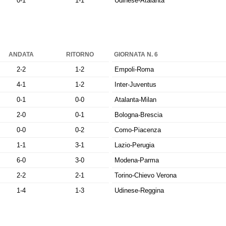
0-1
1-1
Udinese-Atalanta
ANDATA
RITORNO
GIORNATA N. 6
2-2
1-2
Empoli-Roma
4-1
1-2
Inter-Juventus
0-1
0-0
Atalanta-Milan
2-0
0-1
Bologna-Brescia
0-0
0-2
Como-Piacenza
1-1
3-1
Lazio-Perugia
6-0
3-0
Modena-Parma
2-2
2-1
Torino-Chievo Verona
1-4
1-3
Udinese-Reggina