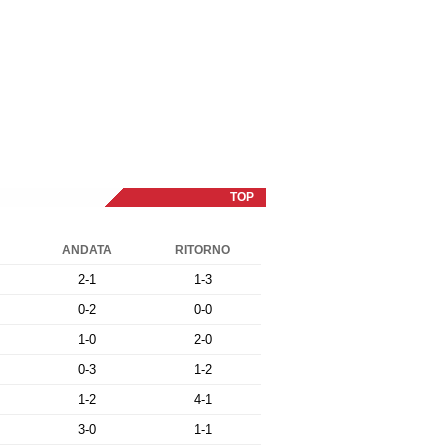
TOP
ANDATA
RITORNO
2-1
1-3
0-2
0-0
1-0
2-0
0-3
1-2
1-2
4-1
3-0
1-1