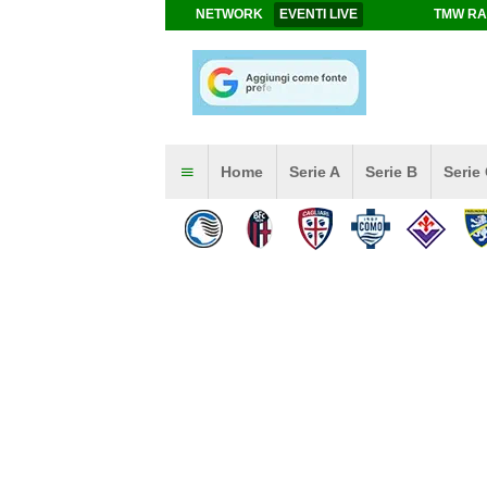
NETWORK
EVENTI LIVE
TMW RA
Home
Serie A
Serie B
Serie