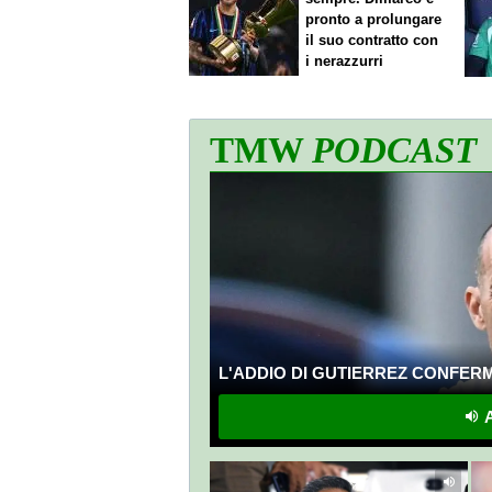
pronto a prolungare
il suo contratto con
i nerazzurri
TMW
PODCAST
L'ADDIO DI GUTIERREZ CONFERMA
A