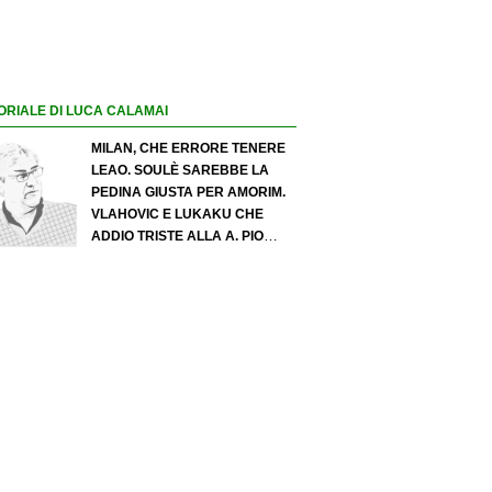
ORIALE DI LUCA CALAMAI
MILAN, CHE ERRORE TENERE
LEAO. SOULÈ SAREBBE LA
PEDINA GIUSTA PER AMORIM.
VLAHOVIC E LUKAKU CHE
ADDIO TRISTE ALLA A. PIO
ESPOSITO PUÒ SPOSTARE IL
VALORE DELL’INTER. COSA
CHIEDO A ZOLA