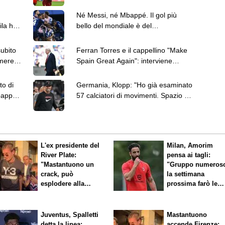
giocatore svizzero
Né Messi, né Mbappé. Il gol più
la hot
bello del mondiale è del
capoverdiano Cabral
subito
Ferran Torres e il cappellino "Make
mere,
Spain Great Again": interviene
anche Donald Trump
to di
Germania, Klopp: "Ho già esaminato
bappé
57 calciatori di movimenti. Spazio ai
giovani"
L'ex presidente del
Milan, Amorim
River Plate:
pensa ai tagli:
"Mastantuono un
"Gruppo numeros
crack, può
la settimana
esplodere alla
prossima farò le
Fiorentina"
scelte"
Juventus, Spalletti
Mastantuono
detta la linea:
accende Firenze: