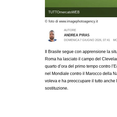
TUTTOmercatoWEB
© foto di www.imagephotoagency.it
AUTORE
ANDREA PIRAS
DOMENICA 7 GIUGNO 2026, 07:41
MO
Il Brasile segue con apprensione la si
Roma ha lasciato il campo del Clevela
quarto d’ora del primo tempo contro l’E
nel Mondiale contro il Marocco della Na
voleva e ha preoccupare il tutto anche 
sostituzione.