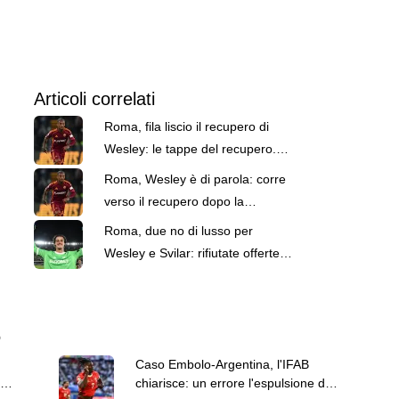
Articoli correlati
Roma, fila liscio il recupero di
Wesley: le tappe del recupero.
Cosa filtra sul ritiro estivo
Roma, Wesley è di parola: corre
verso il recupero dopo la
delusione Mondiale
Roma, due no di lusso per
Wesley e Svilar: rifiutate offerte
da 100 milioni complessivi
6
Caso Embolo-Argentina, l'IFAB
chiarisce: un errore l'espulsione del