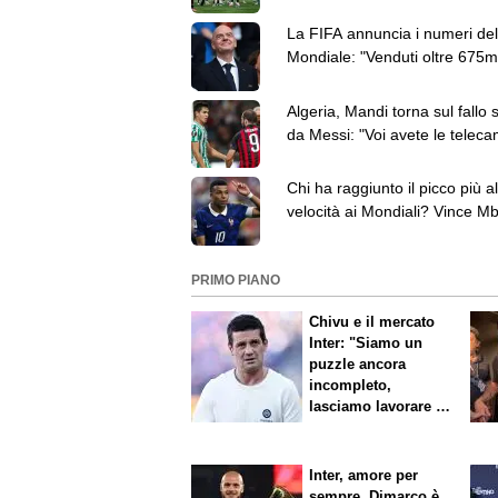
Paredes ha 3 capi d'accusa
La FIFA annuncia i numeri del
Mondiale: "Venduti oltre 675mi
dog e 5,5 milioni di birre"
Algeria, Mandi torna sul fallo 
da Messi: "Voi avete le teleca
io ho sentito il colpo"
Chi ha raggiunto il picco più al
velocità ai Mondiali? Vince M
davanti a Elanga
PRIMO PIANO
Chivu e il mercato
Inter: "Siamo un
puzzle ancora
incompleto,
lasciamo lavorare i
nostri direttori"
Inter, amore per
sempre. Dimarco è