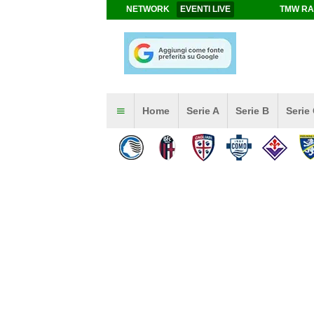
NETWORK
EVENTI LIVE
TMW RA
Home
Serie A
Serie B
Serie